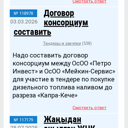
Смотреть ответ
Договор
№ 118978
консорциум
03.03.2026
составить
Тендеры и закупки
(538)
Надо составить договор
консорциум между ОсОО «Петро
Инвест» и ОсОО «Мейкин-Сервис»
для участие в тендере по покупке
дизельного топлива наливом до
разреза «Капра-Кече»
Смотреть ответ
Жаңыдан
№ 117179
25.07.2025