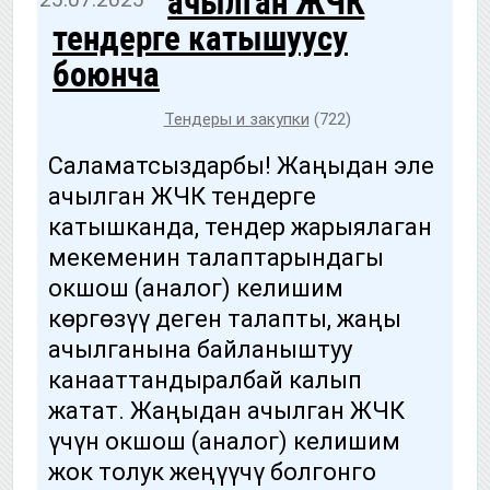
ачылган ЖЧК
тендерге катышуусу
боюнча
Тендеры и закупки
(722)
Саламатсыздарбы! Жаңыдан эле
ачылган ЖЧК тендерге
катышканда, тендер жарыялаган
мекеменин талаптарындагы
окшош (аналог) келишим
көргөзүү деген талапты, жаңы
ачылганына байланыштуу
канааттандыралбай калып
жатат. Жаңыдан ачылган ЖЧК
үчүн окшош (аналог) келишим
жок толук жеңүүчү болгонго