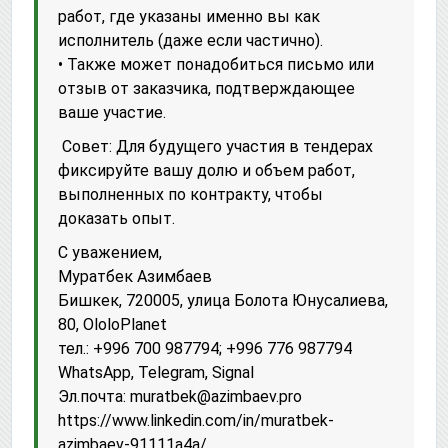
работ, где указаны именно вы как
исполнитель (даже если частично).
• Также может понадобиться письмо или
отзыв от заказчика, подтверждающее
ваше участие.
Совет: Для будущего участия в тендерах
фиксируйте вашу долю и объем работ,
выполненных по контракту, чтобы
доказать опыт.
С уважением,
Муратбек Азимбаев
Бишкек, 720005, улица Болота Юнусалиева,
80, OloloPlanet
тел.: +996 700 987794; +996 776 987794
WhatsApp, Telegram, Signal
Эл.почта: muratbek@azimbaev.pro
httрs://www.linkedin.com/in/muratbek-
azimbaev-91111a4a/