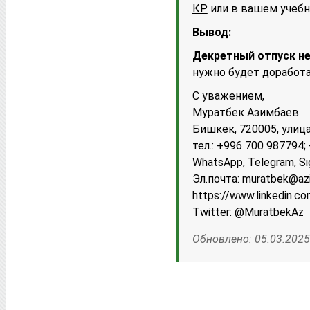
КР
или в вашем учебн
Вывод:
Декретный отпуск н
нужно будет доработа
С уважением,
Муратбек Азимбаев
Бишкек, 720005, улица
тел.: +996 700 987794
WhatsApp, Telegram, Si
Эл.почта: muratbek@az
httрs://www.linkedin.c
Twitter: @MuratbekAz
Обновлено: 05.03.2025