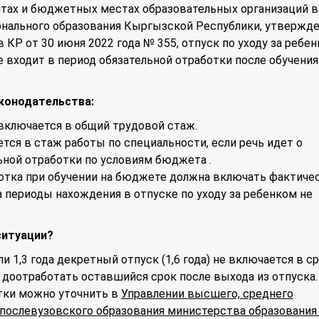
нтах и бюджетных местах образовательных организаций 
онального образования Кыргызской Республики, утвержд
КР от 30 июня 2022 года № 355, отпуск по уходу за ребе
е входит в период обязательной отработки после обучения
конодательства:
включается в общий трудовой стаж.
ется в стаж работы по специальности, если речь идет о
ной отработки по условиям бюджета .
ботка при обучении на бюджете должна включать фактиче
а периоды нахождения в отпуске по уходу за ребенком не
ситуации?
ли 1,3 года декретный отпуск (1,6 года) не включается в с
 доотработать оставшийся срок после выхода из отпуска.
тки можно уточнить в
Управлении высшего, среднего
послевузовского образования министерства образования 