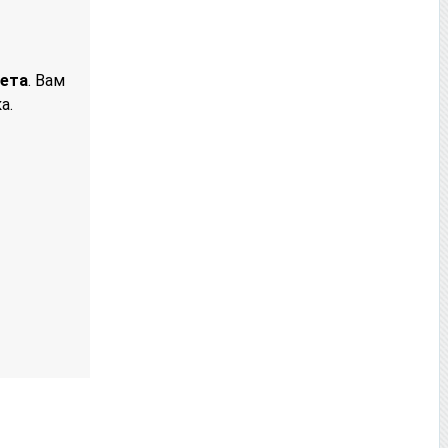
жета
. Вам
а.