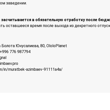
ом заведении.
е засчитывается в обязательную отработку после бюд
ть оставшееся время после выхода из декретного отпуск
 Болота Юнусалиева, 80, OloloPlanet
; +996 776 987794
gnal
imbaev.pro
om/in/muratbek-azimbaev-91111a4a/