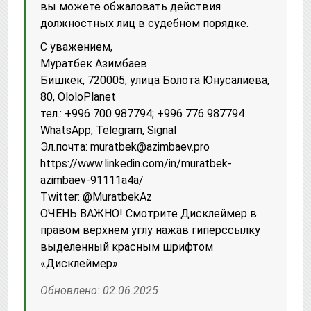
вы можете обжаловать действия
должностных лиц в судебном порядке.
С уважением,
Муратбек Азимбаев
Бишкек, 720005, улица Болота Юнусалиева,
80, OloloPlanet
тел.: +996 700 987794; +996 776 987794
WhatsApp, Telegram, Signal
Эл.почта: muratbek@azimbaev.pro
httрs://www.linkedin.com/in/muratbek-
azimbaev-91111a4a/
Twitter: @MuratbekAz
ОЧЕНЬ ВАЖНО! Смотрите Дисклеймер в
правом верхнем углу нажав гиперссылку
выделенный красным шрифтом
«Дисклеймер».
Обновлено: 02.06.2025