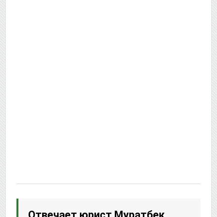
Отвечает юрист
Муратбек