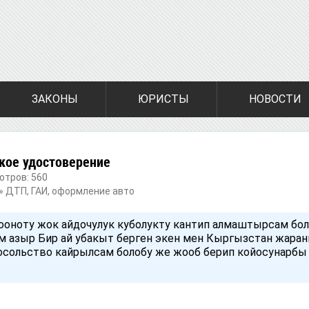
ЗАКОНЫ
ЮРИСТЫ
НОВОСТИ
кое удостоверение
отров: 560
»
ДТП, ГАИ, оформление авто
ооноту жок айдочулук куболукту кантип алмаштырсам бо
м азыр Бир ай убакыт берген экен мен Кыргызстан жар
ольство кайрылсам болобу же жооб берип койосунарбы 