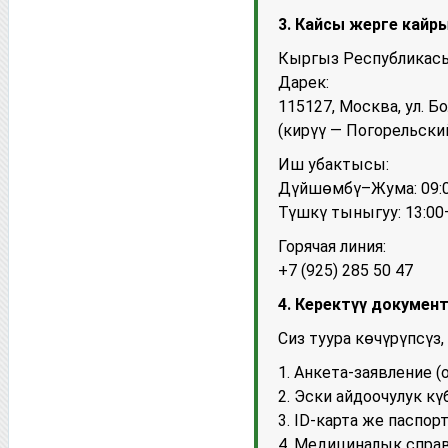
3. Кайсы жерге кайр
Кыргыз Республикасы
Дарек:
115127, Москва, ул. Б
(кирүү — Погорельски
Иш убактысы:
Дүйшөмбү–Жума: 09:0
Түшкү тыныгуу: 13:00
Горячая линия:
+7 (925) 285 50 47
4. Керектүү документ
Сиз туура көчүрүпсүз
1. Анкета-заявление 
2. Эски айдоочулук к
3. ID-карта же паспор
4. Медициналык справ