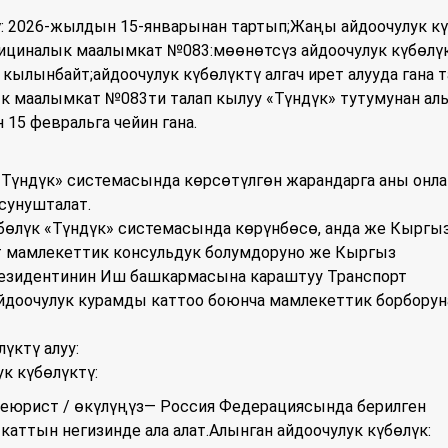
 2026-жылдын 15-январынан тартып;Жаңы айдоочулук кү
ициналык маалымкат №083:мөөнөтсүз айдоочулук күбөлү
кылынбайт;айдоочулук күбөлүктү алгач ирет алууда гана т
 маалымкат №083ти талап кылуу «Түндүк» тутумунан а
15 февральга чейин гана.
«Түндүк» системасында көрсөтүлгөн жарандарга аны онла
сунушталат.
бөлүк «Түндүк» системасында көрүнбөсө, анда же Кыргы
 мамлекеттик консульдук болумдоруно же Кыргыз
езидентинин Иш башкармасына караштуу Транспорт
йдоочулук курамды каттоо боюнча мамлекеттик борборун
үктү алуу:
ук күбөлүктү:
еюрист / өкүлүңүз— Россия Федерациясында берилген
аттын негизинде ала алат.Алынган айдоочулук күбөлүк: