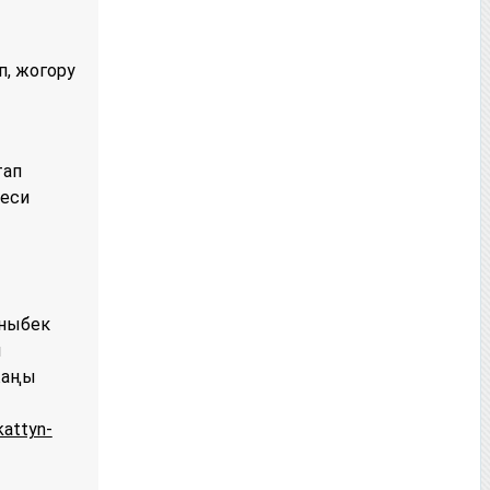
п, жогору
тап
меси
ныбек
и
жаңы
kattyn-