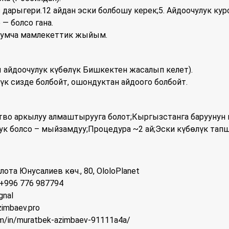
 дарыгери.12 айдан эски болбошу керек;5. Айдоочулук кур
— болсо гана.
ошумча мамлекеттик жыйым.
ы айдоочулук күбөлүк Бишкектен жасалып келет).
лүк сизде болбойт, ошондуктан айдоого болбойт.
во аркылуу алмаштырууга болот;Кыргызстанга баруунун 
ук болсо – мыйзамдуу;Процедура ~2 ай;Эски күбөлүк тап
лота Юнусалиев көч., 80, OloloPlanet
; +996 776 987794
gnal
zimbaev.pro
om/in/muratbek-azimbaev-91111a4a/