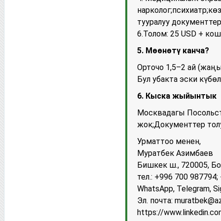
нарколог;психиатр;көз
тууралуу документтер 
6.Толом: 25 USD + к
5. Мөөнөтү канча?
Орточо 1,5–2 ай (жаң
Бул убакта эски күбө
6. Кыска жыйынтык
Москвадагы Посольст
жок;Документтер тол
Урматтоо менен,
Муратбек Азимбаев
Бишкек ш., 720005, Бо
тел.: +996 700 987794
WhatsApp, Telegram, Si
Эл. почта: muratbek@a
https://www.linkedin.c