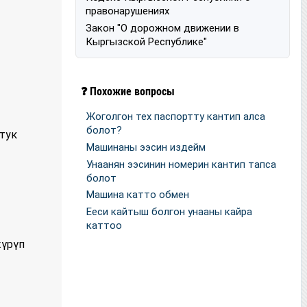
правонарушениях
Закон "О дорожном движении в
Кыргызской Республике"
❓ Похожие вопросы
Жоголгон тех паспортту кантип алса
болот?
тук
Машинаны ээсин издейм
Унаанян ээсинин номерин кантип тапса
болот
Машина катто обмен
Ееси кайтыш болгон унааны кайра
каттоо
жүрүп