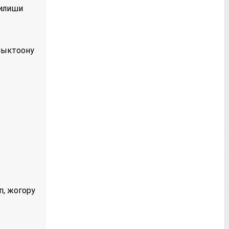
рилиши
аныктоону
п, жогору