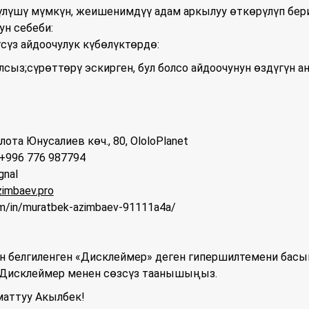
үлүшү мүмкүн, жеишенимдүү адам аркылуу өткөрүлүп бе
н себеби:
сүз айдоочулук күбөлүктөрдө:
лсыз;сүрөттөрү эскирген, бул болсо айдоочунун өздүгүн 
лота Юнусалиев көч., 80, OloloPlanet
; +996 776 987794
gnal
imbaev.pro
om/in/muratbek-azimbaev-91111a4a/
н белгиленген «Дисклеймер» деген гипершилтемени басы
 Дисклеймер менен сөзсүз таанышыңыз.
маттуу Акылбек!