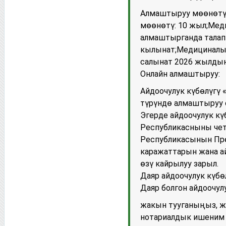
Алмаштыруу мөөнөтү:
мөөнөтү: 10 жыл;Мед
алмаштырганда талап 
кылынат;Медициналык
салынат 2026 жылдын 
Онлайн алмаштыруу:
Айдоочулук күбөлүгү 
түрүндө алмаштыруу 
Эгерде айдоочулук кү
Республикасныны чет
Республикасынын Пр
каражаттарын жана а
өзү кайрылуу зарыл.
Даяр айдоочулук күбөл
Даяр болгон айдоочул
жакын тууганыңыз, ж
нотариалдык ишеним к