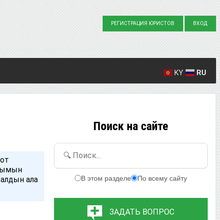
РЕГИСТРАЦИЯ ЮРИСТОВ
ВХОД
KY
RU
Создано вопросов: 23863
Написано ответов: 36916
Поиск на сайте
🔍 Поиск...
лот
анымын
В этом разделе
По всему сайту
алдын ала
ЗАДАТЬ ВОПРОС