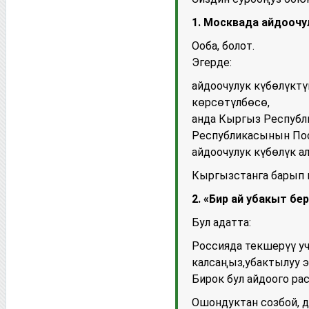
1. Москвада айдоочу
Ооба, болот.
Эгерде:
айдоочулук күбөлүктү
көрсөтүлбөсө,
анда Кыргыз Респуб
Республикасынын Пос
айдоочулук күбөлүк ал
Кыргызстанга барып к
2. «Бир ай убакыт бе
Бул адатта:
Россияда текшерүү у
калсаңыз,убактылуу 
Бирок бул айдоого ра
Ошондуктан созбой, д