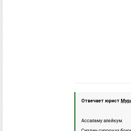
Отвечает юрист
Мур
Ассаламу алейкум.
Сиздин сурооңуз бою