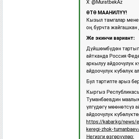
X: @MuratbekAz
ӨТӨ МААНИЛҮҮ!
Кызыл тамгалар мене
оң бурчта жайгашкан
Же экинчи вариант:
Дүйшөмбүдөн тартып
айтканда Россия Фед
аркылуу айдоочулук к
айдоочулук күбөлүк ал
Бул тартипте арыз бе
Кыргыз Республикас
Туманбаевдин маалым
үлгүдөгү мөөнөтсүз 
айдоочулук күбөлүкт
https://kabar.kg/news/
keregi-zhok-tumanbaev
Негизги өзгөрүүлөр: