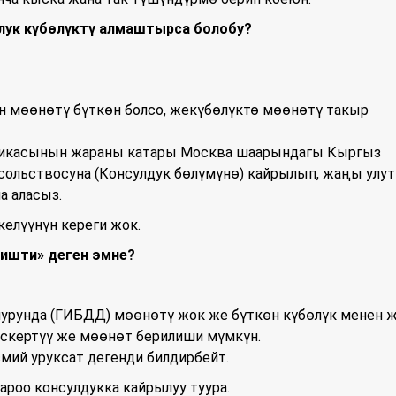
лук күбөлүктү алмаштырса болобу?
н мөөнөтү бүткөн болсо, жекүбөлүктө мөөнөтү такыр
ликасынын жараны катары Москва шаарындагы Кыргыз
ольствосуна (Консулдук бөлүмүнө) кайрылып, жаңы улут
а аласыз.
елүүнүн кереги жок.
ришти» деген эмне?
чурунда (ГИБДД) мөөнөтү жок же бүткөн күбөлүк менен 
эскертүү же мөөнөт берилиши мүмкүн.
смий уруксат дегенди билдирбейт.
ароо консулдукка кайрылуу туура.