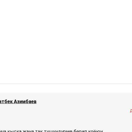
атбек Азимбаев
нча кыска жана так түшүндүрмө берип коёюн.