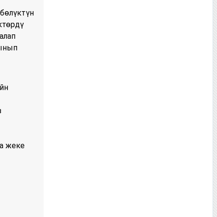
бөлүктүн
ктөрдү
алап
лынып
йн
з
а жеке