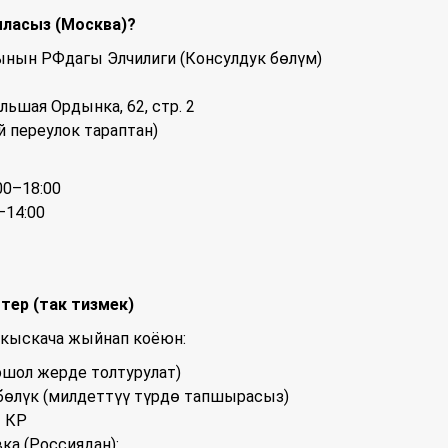
ыласыз (Москва)?
нын РФдагы Элчилиги (Консулдук бөлүм)
ольшая Ордынка, 62, стр. 2
й переулок тараптан)
0–18:00
–14:00
тер (так тизмек)
, кыскача жыйнап коёюн:
(ошол жерде толтурулат)
үбөлүк (милдеттүү түрдө тапшырасыз)
т КР
ка (Россиядан):