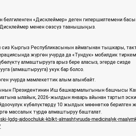
н белгиленген «Дисклеймер» деген гипершилтемени басы
 Дисклеймер менен сөзсүз таанышыңыз.
 сиз Кыргыз Республикасынын аймагынан тышкары, так
ерациясында жүргөн учурда да «Тундук» мобилдик тирке
үбөлүктү алмаштырууга арыз бере аласыз, эгерде сизде
ууга (алмаштырууга) укук бар болсо.
рген учурда мамлекеттик алым алынбайт.
ынын Президентинин Иш башкармалыгынын башчысы Ка
атына ылайык, 2026-жылдын январь айынан тартып эск
айдоочулук күбөлүктөрдү 10 жылдык мөөнөткө берилген 
өргө массалык түрдө алмаштыруу башталат.
eski-lgdg-ajdoochuluk-kblkt-almashtyruuda-medicinalyk-maalym
/