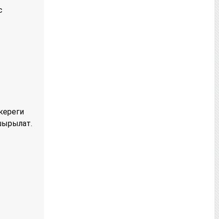
с
кереги
шырылат.