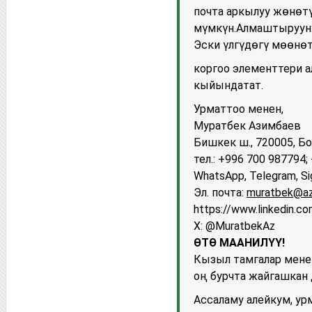
почта аркылуу жөнөт
мүмкүн.Алмаштырууну
Эски үлгүдөгү мөөнөт
коргоо элементтери а
кыйындатат.
Урматтоо менен,
Муратбек Азимбаев
Бишкек ш., 720005, Бо
тел.: +996 700 987794
WhatsApp, Telegram, Si
Эл. почта:
muratbek@az
https://www.linkedin.c
X: @MuratbekAz
ӨТӨ МААНИЛҮҮ!
Кызыл тамгалар мене
оң бурчта жайгашкан
Ассаламу алейкум, ур