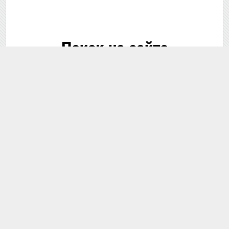
Поиск на сайте
🔍 Поиск...
В этом разделе
По всему сайту
📘 Гайды по теме
Освидетельствование водителя на состояние
опьянения: полный гайд по процедуре в
Кыргызстане
Запись в автошколу в Кыргызстане: новые
стандарты обучения, документы, реальная