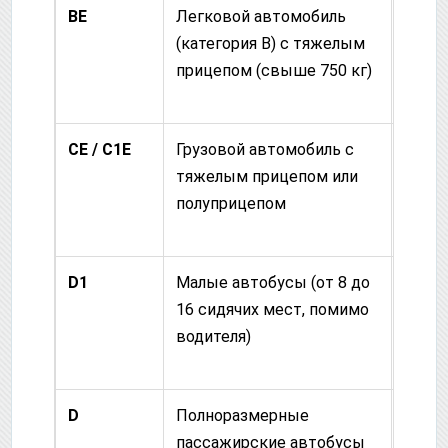
BE
Легковой автомобиль
18 ле
(категория B) с тяжелым
прицепом (свыше 750 кг)
CE / C1E
Грузовой автомобиль с
21 го
тяжелым прицепом или
полуприцепом
D1
Малые автобусы (от 8 до
21 го
16 сидячих мест, помимо
водителя)
D
Полноразмерные
21 го
пассажирские автобусы