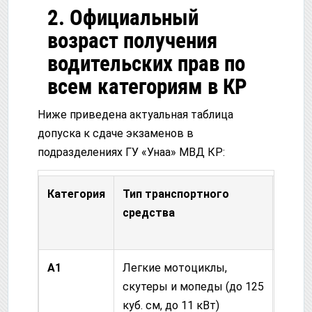
2. Официальный
возраст получения
водительских прав по
всем категориям в КР
Ниже приведена актуальная таблица
допуска к сдаче экзаменов в
подразделениях ГУ «Унаа» МВД КР:
Категория
Тип транспортного
Мини
средства
возр
выда
A1
Легкие мотоциклы,
16 ле
скутеры и мопеды (до 125
куб. см, до 11 кВт)