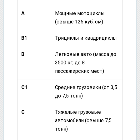
A
Мощные мотоциклы
16 ле
(свыше 125 куб. см)
B1
Трициклы и квадрициклы
16 ле
B
Легковые авто (масса до
17 ле
3500 кг, до 8
пассажирских мест)
C1
Средние грузовики (от 3,5
18 ле
до 7,5 тонн)
C
Тяжелые грузовые
18 ле
автомобили (свыше 7,5
тонн)