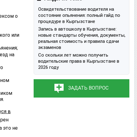
Освидетельствование водителя на
состояние опьянения: полный гайд по
ексом о
процедуре в Кыргызстане
Запись в автошколу в Кыргызстане:
кого или
новые стандарты обучения, документы,
реальная стоимость и правила сдачи
экзаменов
янения;
езд на
Со скольки лет можно получить
водительские права в Кыргызстане в
2026 году
го
нном
ЗАДАТЬ ВОПРОС
ником
я.
уся в
трен
 это не