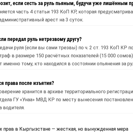
розит, если сесть за руль пьяным, будучи уже лишённым п
няется часть 4 статьи 193 КоП КР, которая предусматрив
административный арест на 3 суток.
сли передал руль нетрезвому другу?
едачи руля (если вы сами трезвы) по ч. 2 ст. 193 КоП КР 
аф в размере 150 расчётных показателей (15 000 сомов)
 именно тому, кто находился в состоянии опьянения за ру
ся права после изъятия?
оверение хранится в архиве территориального регистраци
тдела ГУ «Унаа» МВД КР по месту вынесения постановлен
 водителя.
 прав в Кыргызстане — жесткая, но вынужденная мера