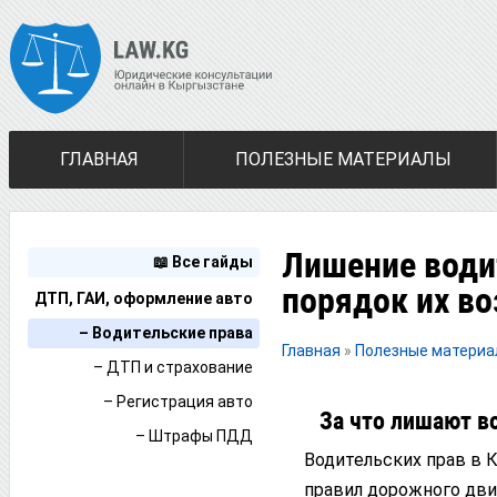
ГЛАВНАЯ
ПОЛЕЗНЫЕ МАТЕРИАЛЫ
Лишение води
📖 Все гайды
порядок их во
ДТП, ГАИ, оформление авто
– Водительские права
Главная
»
Полезные матери
– ДТП и страхование
– Регистрация авто
За что лишают в
– Штрафы ПДД
Водительских прав в 
правил дорожного дви