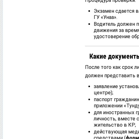
Процедура проверки:
Экзамен сдается в
ГУ «Унаа».
Водитель должен п
движения за время
удостоверение обр
Какие документы
После того как срок л
должен представить в
заявление устано
центре);
паспорт гражданин
приложении «Тунду
для иностранных г
личность, вместе 
жительство в КР;
действующая меди
средствами (
форм