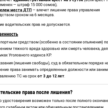
менен — штраф 15 000 сомов);
телем места ДТП
— влечет лишение права управления
дством сроком на 6 месяцев.
е водительских прав не допускается.
венность
спортным средством (особенно в состоянии опьянения) п
нением тяжкого вреда здоровью или смерть человека, дел
ках Уголовного кодекса КР.
азания (лишения свободы), суд в обязательном порядке н
ение права занимать определенные должности или заним
авлению ТС на срок
от 3 до 12 лет
.
ительские права после лишения?
о удостоверения возможен только после полного окончан
ого судебным актом или официальным постановлением.