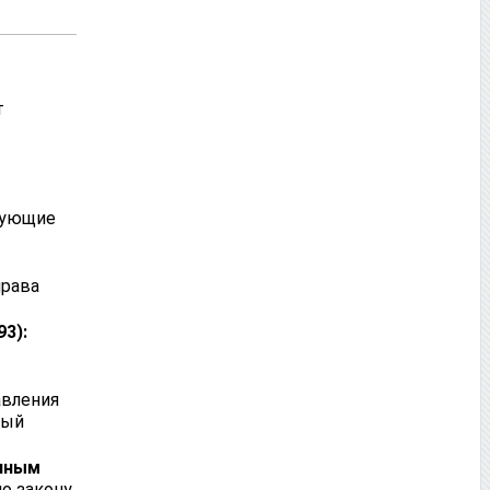
т
дующие
рава
93):
авления
ный
ённым
по закону