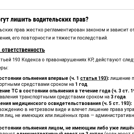
огут лишить водительских прав?
ьских прав жестко регламентирован законом и зависит о
ения, его повторности и тяжести последствий.
 ответственность
атьей 193 Кодекса о правонарушениях КР, действуют сле
еры:
остоянии опьянения впервые (ч. 1
статья 193
):
лишение п
портными средствами сроком на
1 год
.
ние ТС в состоянии опьянения в течение года (ч. 3 ст. 1
равления транспортными средствами сроком на
3 года
.
ния медицинского освидетельствования (ч. 5 ст. 193):
вождению в нетрезвом виде и влечет лишение права упр
ля лиц, не имеющих или лишённых прав — административ
состоянии опьянения лицом, не имеющим либо уже лиш
влечет
административный арест на 3 суток
(если арест 