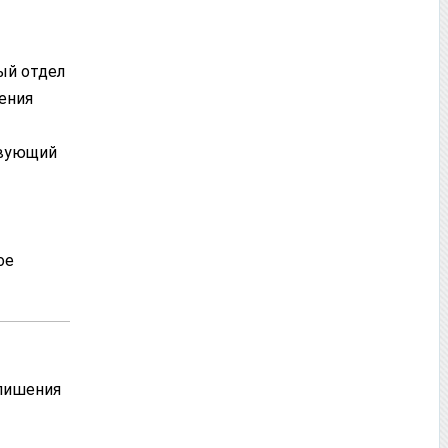
ый отдел
ения
твующий
ое
 лишения