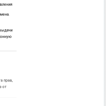
авления
мена.
 выдачи
ронную
а прав,
з от