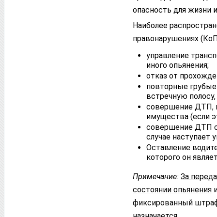
опасность для жизни и
Наиболее распростран
правонарушениях (КоП
управление трансп
иного опьянения;
отказ от прохожде
повторные грубые 
встречную полосу,
совершение ДТП, 
имущества (если э
совершение ДТП с
случае наступает 
Оставление водит
которого он являет
Примечание:
За перед
состоянии опьянения
и
фиксированный штраф 
назначается.