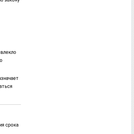
овлекло
о
азначает
аться
ия срока