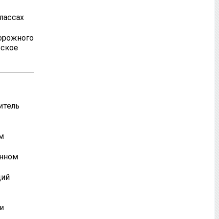
лассах
дорожного
ьское
итель
м
енном
щий
и