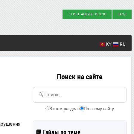
РЕГИСТРАЦИЯ ЮРИСТОВ
ВХОД
KY
RU
Создано вопросов: 23863
Написано ответов: 36916
Поиск на сайте
🔍 Поиск...
В этом разделе
По всему сайту
арушения
📘 Гайды по теме