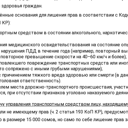
 здоровья граждан.
ённые основания для лишения прав в соответствии с Код
 КР):
ортным средством в состоянии алкогольного, наркотичес
ния медицинского освидетельствования на состояние опь
нарушения ПДД в течение года (например, повторный вы
 повторное превышение скорости на 40–60 км/ч и более);
повлекшего повреждение транспортных средств или ино
то сопряжено с иными грубыми нарушениями);
 причинением тяжкого вреда здоровью или смерти (в да
уголовная ответственность).
елем места дорожно-транспортного происшествия, участ
ся, при отсутствии признаков уголовно наказуемого деяни
ачу управления транспортным средством лицу, находящем
ли не имеющему прав (ч. 2 статья 193 КоП КР), предусмо
в размере 15 000 сомов, но само по себе лишение прав за