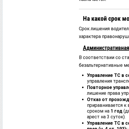
На какой срок м
Срок лишения водител
характера правонаруш
Административная
В соответствии со ст
безальтернативные м
Управление ТС в с
управления транс
Повторное управле
лишение права уп
Отказ от прохожде
приравнивается к 
сроком на
1 год
(д
арест на 3 суток).
Управление ТС в 
прав (ч. 4 ст. 193):