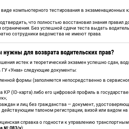
 виде компьютерного тестирования в экзаменационных к
одтвердить, что полностью восстановил знания правил 
 ограничения. Без успешной сдачи теста выдать водител
атно сотрудники ведомства не имеют права.
 нужны для возврата водительских прав?
ишения истек и теоретический экзамен успешно сдан, вод
 ГУ «Унаа» следующие документы:
вленной формы (заполняется непосредственно в сервисно
а КР (ID-карта) либо его цифровой профиль в государств
к»;
раждан и лиц без гражданства — документ, удостоверяю
с действующим талоном регистрации, визой или видом на
цинская справка о годности к управлению транспортным
а № 083/у
);