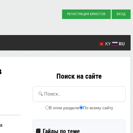
РЕГИСТРАЦИЯ ЮРИСТОВ
ВХОД
KY
RU
Создано вопросов: 23863
Написано ответов: 36916
в
Поиск на сайте
🔍 Поиск...
В этом разделе
По всему сайту
а
📘 Гайды по теме