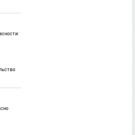
асности:
льство
асно