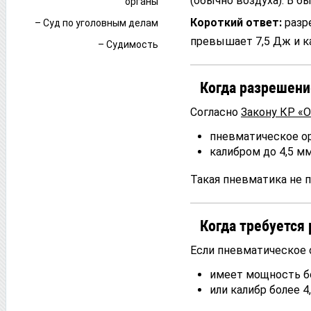
(обычно воздуха). В б
органы
Короткий ответ:
разр
– Суд по уголовным делам
превышает 7,5 Дж и ка
– Судимость
Когда разрешени
Согласно
Закону КР «
пневматическое ор
калибром до 4,5 мм
Такая пневматика не 
Когда требуется
Если пневматическое 
имеет мощность бо
или калибр более 4