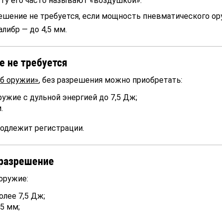
ыту его часто называют «воздушкой».
ешение не требуется, если мощность пневматического ор
либр — до 4,5 мм.
е не требуется
Об оружии»
, без разрешения можно приобретать:
ужие с дульной энергией до 7,5 Дж;
.
подлежит регистрации.
 разрешение
оружие:
лее 7,5 Дж;
,5 мм;