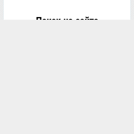
Поиск на сайте
🔍 Поиск...
В этом разделе
По всему сайту
📘 Гайды по теме
Получение разрешения на оружие в Кыргызстане:
порядок, документы и сроки
Что является холодным оружием в Кыргызстане
и каково наказание за его ношение?
Ношение и хранение пневматического оружия в
Кыргызстане: требуется ли разрешение