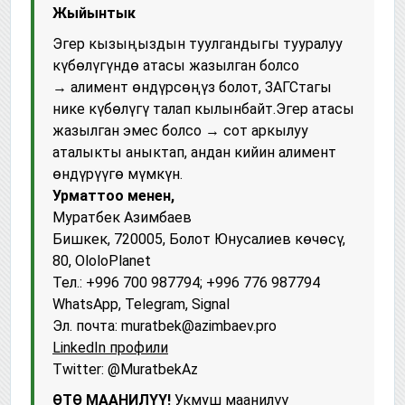
Жыйынтык
Эгер кызыңыздын туулгандыгы тууралуу
күбөлүгүндө атасы жазылган болсо
→ алимент өндүрсөңүз болот, ЗАГСтагы
нике күбөлүгү талап кылынбайт.Эгер атасы
жазылган эмес болсо → сот аркылуу
аталыкты аныктап, андан кийин алимент
өндүрүүгө мүмкүн.
Урматтоо менен,
Муратбек Азимбаев
Бишкек, 720005, Болот Юнусалиев көчөсү,
80, OloloPlanet
Тел.: +996 700 987794; +996 776 987794
WhatsApp, Telegram, Signal
Эл. почта: muratbek@azimbaev.pro
LinkedIn профили
Twitter: @MuratbekAz
ӨТӨ МААНИЛҮҮ!
Укмуш маанилүү