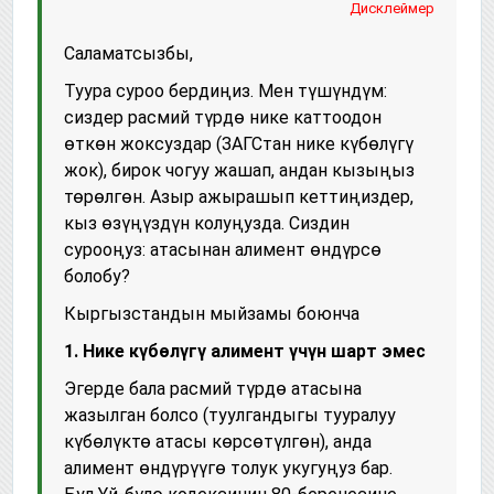
Дисклеймер
Саламатсызбы,
Туура суроо бердиңиз. Мен түшүндүм:
сиздер расмий түрдө нике каттоодон
өткөн жоксуздар (ЗАГСтан нике күбөлүгү
жок), бирок чогуу жашап, андан кызыңыз
төрөлгөн. Азыр ажырашып кеттиңиздер,
кыз өзүңүздүн колуңузда. Сиздин
сурооңуз: атасынан алимент өндүрсө
болобу?
Кыргызстандын мыйзамы боюнча
1. Нике күбөлүгү алимент үчүн шарт эмес
Эгерде бала расмий түрдө атасына
жазылган болсо (туулгандыгы тууралуу
күбөлүктө атасы көрсөтүлгөн), анда
алимент өндүрүүгө толук укугуңуз бар.