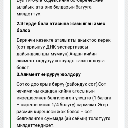
Бул Үй-бүлө кодексинин 80-беренесине
ылайык: ата-эне балдарын багууга
милдеттүү.
2.Эгерде бала атасына жазылган эмес
болсо
Биринчи кезекте аталыкты аныктоо керек
(сот аркылуу ДНК экспертизасы
дайындалышы мүмкүн).Андан кийин
алимент өндүрүү жөнүндө талап коюуга
болот.
3.Алимент өндүрүү жолдору
Сотко доо арыз берүү (райондук сот).Сот
чечими чыккандан кийин атасынын
кирешесинен белгиленген үлүштө (1 балага
– кирешесинин 1/4 бөлүгү) кармалат.Эгер
расмий кирешеси жок болсо – сот
белгиленген суммада (ай сайын) төлөтүүгө
милдеттендирет.