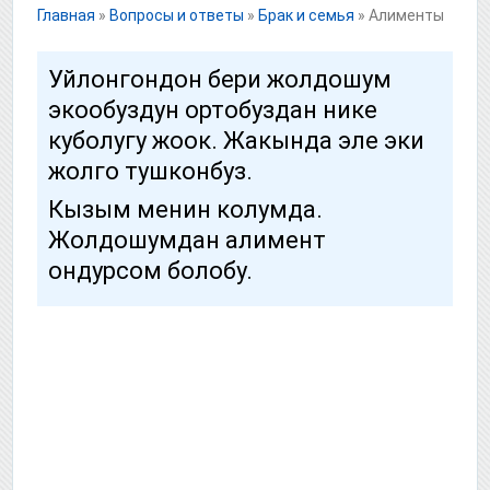
Главная
»
Вопросы и ответы
»
Брак и семья
»
Алименты
Уйлонгондон бери жолдошум
экообуздун ортобуздан нике
куболугу жоок. Жакында эле эки
жолго тушконбуз.
Кызым менин колумда.
Жолдошумдан алимент
ондурсом болобу.