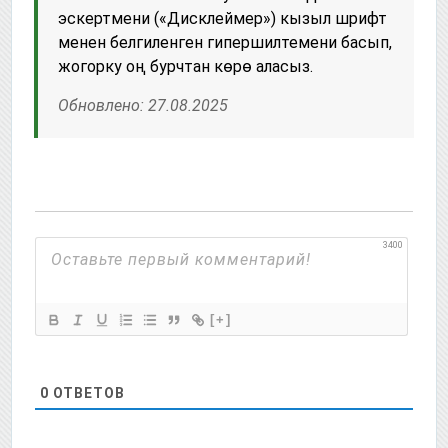
эскертмени («Дисклеймер») кызыл шрифт
менен белгиленген гипершилтемени басып,
жогорку оң бурчтан көрө аласыз.
Обновлено: 27.08.2025
3400
[+]
0
ОТВЕТОВ