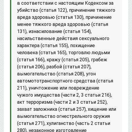
в соответствии с настоящим Кодексом за
убийство (статья 122), причинение тяжкого
вреда здоровью (статья 130), причинение
менее тяжкого вреда здоровью (статья
131), изнасилование (статья 154),
насильственные действия сексуального
характера (статья 155), похищение
человека (статья 165), торговлю людьми
(статья 166), кражу (статья 205), грабеж
(статья 206), разбой (статья 207),
вымогательство (статья 208), угон
автомототранспортного средства (статья
211), уничтожение или повреждение
чужого имущества (части 2, 3 статьи 216),
акт терроризма (части 2 и 3 статьи 252),
захват заложника (статья 257), хищение или
вымогательство огнестрельного оружия
(статья 271), хулиганство (часть 2 статьи
280), незаконное изготовление