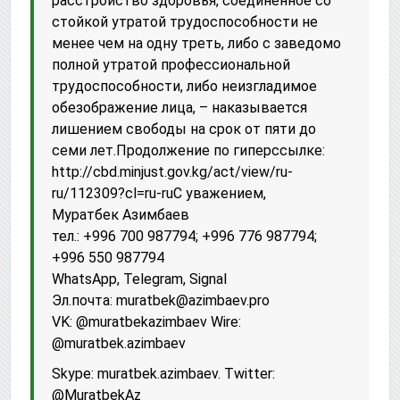
расстройство здоровья, соединенное со
стойкой утратой трудоспособности не
менее чем на одну треть, либо с заведомо
полной утратой профессиональной
трудоспособности, либо неизгладимое
обезображение лица, – наказывается
лишением свободы на срок от пяти до
семи лет.Продолжение по гиперссылке:
httр://cbd.minjust.gov.kg/act/view/ru-
ru/112309?cl=ru-ruС уважением,
Муратбек Азимбаев
тел.: +996 700 987794; +996 776 987794;
+996 550 987794
WhatsApp, Telegram, Signal
Эл.почта: muratbek@azimbaev.pro
VK: @muratbekazimbaev Wire:
@muratbek.azimbaev
Skype: muratbek.azimbaev. Twitter:
@MuratbekAz