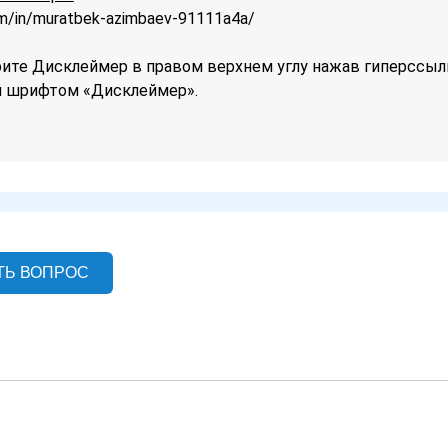
om/in/muratbek-azimbaev-91111a4a/
те Дисклеймер в правом верхнем углу нажав гиперссыл
 шрифтом «Дисклеймер».
ТЬ ВОПРОС