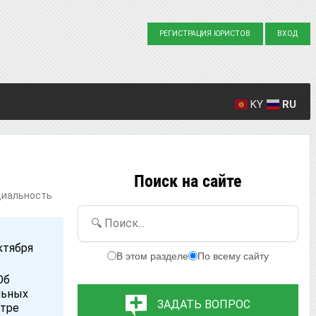
РЕГИСТРАЦИЯ ЮРИСТОВ
ВХОД
KY
RU
Создано вопросов: 23863
Написано ответов: 36916
Поиск на сайте
циальность
🔍 Поиск...
ктября
В этом разделе
По всему сайту
Об
льных
ЗАДАТЬ ВОПРОС
стре