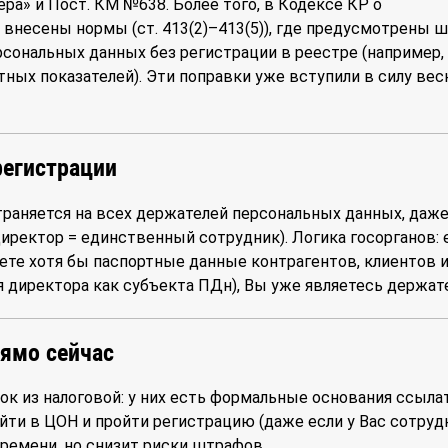
ера» и Пост. КМ №638. Более того, в Кодексе КР о
внесены нормы (ст. 413(2)–413(5)), где предусмотрены 
рсональных данных без регистрации в реестре (например,
тных показателей). Эти поправки уже вступили в силу вес
регистрации
раняется на всех держателей персональных данных, даже
директор = единственный сотрудник). Логика госорганов: 
ете хотя бы паспортные данные контрагентов, клиентов 
 директора как субъекта ПДн), Вы уже являетесь держат
рямо сейчас
ок из налоговой: у них есть формальные основания ссыла
 Пойти в ЦОН и пройти регистрацию (даже если у Вас сотруд
ремени, но снизит риски штрафов.