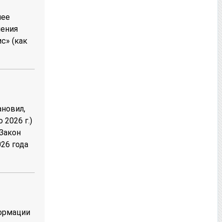
шее
нения
с» (как
ановил,
2026 г.)
 Закон
26 года
формации