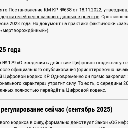
нято Постановление КМ КР №638 от 18.11.2022, утвердив
 держателей персональных данных в реестре
. Срок испол
сна 2023 года. Но документ на практике фактически «зави
 «мертворождённый»).
25 года
25 № 179 «О введении в действие Цифрового кодекса» уст
после официального опубликования (ориентировочно начало 
й Цифровой кодекс КР. Одновременно он прямо закрепил:
нального характера» утратит силу. То есть, с середины 20
данных полностью перейдёт в Цифровой кодекс.
регулирование сейчас (сентябрь 2025)
ого кодекса в силу, формально действует Закон «Об ин