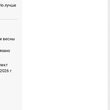
Но лучше
ки весны
язано
лект
2026 г.