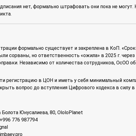
дписания нет, формально штрафовать они пока не могут. 
икта.
страции формально существует и закреплена в КоП. «Сро
ыли сорваны, но ответственность «ожила» в 2025 г. через
правки. Независимо от количества сотрудников, ОсОО об
йти регистрацию в ЦОН и иметь у себя минимальный комп
крыть вопрос до вступления Цифрового кодекса в силу в 
 Болота Юнусалиева, 80, OloloPlanet
; +996 776 987794
gnal
imbaev.pro