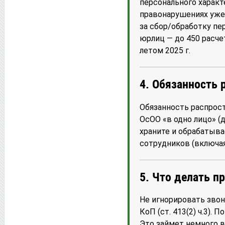
персонального характ
правонарушениях уже 
за сбор/обработку пе
юрлиц — до 450 расче
летом 2025 г.
4. Обязанность 
Обязанность распрост
ОсОО «в одно лицо» (
храните и обрабатыва
сотрудников (включая
5. Что делать п
Не игнорировать звон
КоП (ст. 413(2) ч.3).
Это займет немного в