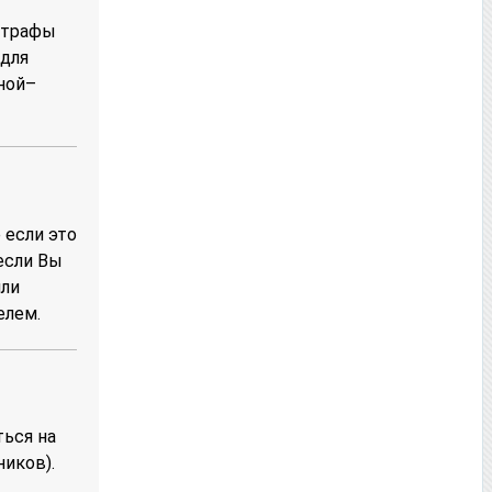
штрафы
 для
ной–
 если это
если Вы
или
елем.
ться на
ников).