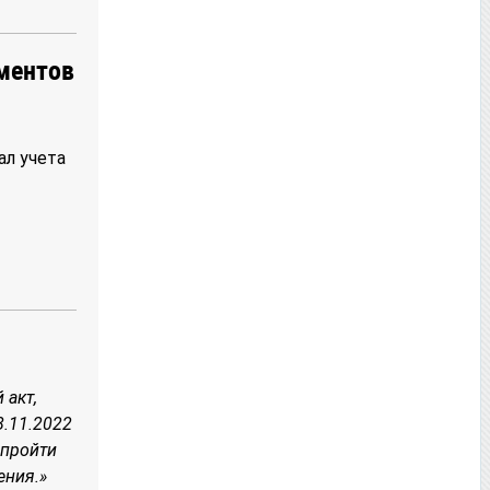
ментов
ал учета
 акт,
8.11.2022
 пройти
ения.»