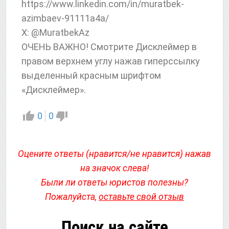
httрs://www.linkedin.com/in/muratbek-
azimbaev-91111a4a/
X: @MuratbekAz
ОЧЕНЬ ВАЖНО! Смотрите Дисклеймер в
правом верхнем углу нажав гиперссылку
выделенный красным шрифтом
«Дисклеймер».
0
0
Оцените ответы (нравится/не нравится) нажав
на значок слева!
Были ли ответы юристов полезны?
Пожалуйста,
оставьте свой отзыв
Поиск на сайте