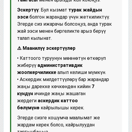
Эскертүү
: Бул кызмат
турак жайдын
ээси
болгон жарандар үчүн жеткиликтүү.
Эгерде сиз ижарачы болсоңуз, анда турак
жай ээси менен биргеликте арыз берүү
талап кылынат.
⚠️ Маанилүү эскертүүлөр
• Каттоого туруунун мөөнөтүн өткөрүп
жиберүү
административдик
жоопкерчиликке
алып келиши мүмкүн.
• Аскердик милдеттүүлөрү бар жарандар
жаңы дарекке көчкөндөн кийин
7
күндүн
ичинде жаңы жашаган
жердеги
аскердик каттоо
бөлүмүнө
кайрылышы керек.
Эгерде сизге кошумча маалымат же
жардам керек болсо, кайрылуудан
тартынбаңыз.