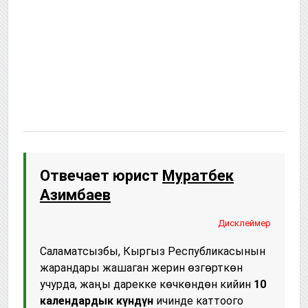
Отвечает юрист
Муратбек
Азимбаев
Дисклеймер
Саламатсызбы, Кыргыз Республикасынын
жарандары жашаган жерин өзгөрткөн
учурда, жаңы дарекке көчкөндөн кийин
10
календардык күндүн
ичинде каттоого