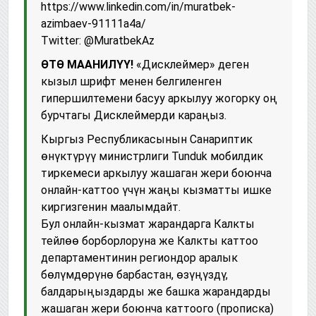
https://www.linkedin.com/in/muratbek-
azimbaev-91111a4a/
Twitter: @MuratbekAz
ӨТӨ МААНИЛҮҮ!
«Дисклеймер» деген
кызыл шрифт менен белгиленген
гипершилтемени басуу аркылуу жогорку оң
бурчтагы Дисклеймерди караңыз.
Кыргыз Республикасынын Санариптик
өнүктүрүү министрлиги Tunduk мобилдик
тиркемеси аркылуу жашаган жери боюнча
онлайн-каттоо үчүн жаңы кызматты ишке
киргизгенин маалымдайт.
Бул онлайн-кызмат жарандарга Калкты
тейлөө борборлоруна же Калкты каттоо
департаментинин региондор аралык
бөлүмдөрүнө барбастан, өзүңүздү,
балдарыңыздарды же башка жарандарды
жашаган жери боюнча каттоого (прописка)