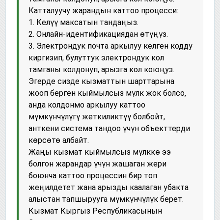
Катталуучу жарандын каттоо процесси:
1. Келүү максатын тандаңыз.
2. Онлайн-идентификациядан өтүңүз.
3. Электрондук почта аркылуу келген кодду
киргизип, булуттук электрондук кол
тамганы колдонуп, арызга кол коюңуз.
Эгерде сизде кызматтын шарттарына
жооп берген кыймылсыз мүлк жок болсо,
анда колдонмо аркылуу каттоо
мүмкүнчүлүгү жеткиликтүү болбойт,
анткени система тандоо үчүн объекттерди
көрсөтө албайт.
Жаңы кызмат кыймылсыз мүлккө ээ
болгон жарандар үчүн жашаган жери
боюнча каттоо процессин бир топ
жеңилдетет жана арызды каалаган убакта
алыстан тапшырууга мүмкүнчүлүк берет.
Кызмат Кыргыз Республикасынын