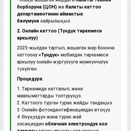
борборуна (ЦОН)
же
Калкты каттоо
департаментинин аймактык
бөлүмүнө
кайрылыңыз.
2. Онлайн каттоо (Түндүк тиркемеси
аркылуу)
2025-жылдан тартып, жашаган жер боюнча
каттоону
«Түндүк»
мобилдик тиркемеси
аркылуу онлайн жүргүзүүгө мүмкүнчүлүк
түзүлгөн.
Процедура
:
1. Тиркемеде катталып, жеке
маалыматтарды толтуруңуз.
2. Каттоого турган турак жайды тандаңыз.
3. Онлайн фотоидентификациядан өтүңүз.
4. Өзүңүздүн жана турак жай
ээсиңиздин
облачная электрондук кол
тамгасы
менен арызды кол коюңуз.