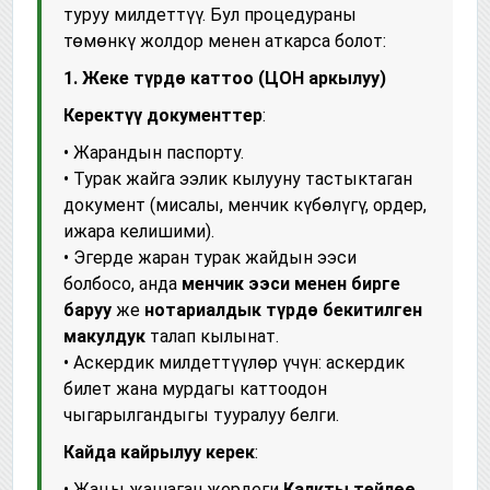
туруу милдеттүү. Бул процедураны
төмөнкү жолдор менен аткарса болот:
1. Жеке түрдө каттоо (ЦОН аркылуу)
Керектүү документтер
:
• Жарандын паспорту.
• Турак жайга ээлик кылууну тастыктаган
документ (мисалы, менчик күбөлүгү, ордер,
ижара келишими).
• Эгерде жаран турак жайдын ээси
болбосо, анда
менчик ээси менен бирге
баруу
же
нотариалдык түрдө бекитилген
макулдук
талап кылынат.
• Аскердик милдеттүүлөр үчүн: аскердик
билет жана мурдагы каттоодон
чыгарылгандыгы тууралуу белги.
Кайда кайрылуу керек
:
• Жаңы жашаган жердеги
Калкты тейлөө