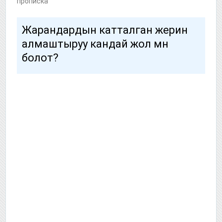
прописка
Жарандардын катталган жерин
алмаштыруу кандай жол мн
болот?