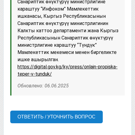
Санариптик өнүктүрүү министрлигине
караштуу “Инфоком” Мамлекеттик
ишканасы, Кыргыз Республикасынын
Санариптик өнүктүрүү министрлигинин
Калкты каттоо департаменти жана Кыргыз
Республикасынын Санариптик өнүктүрүү
министрлигине караштуу “Түндүк”
Мамлекеттик мекемеси менен биргеликте
ишке ашырылган.
https://digital.gov.kg/ky/press/onlajn-propiska-
teper-v-tunduk/
Обновлено: 06.06.2025
ОТВЕТИТЬ / УТОЧНИТЬ ВОПРОС