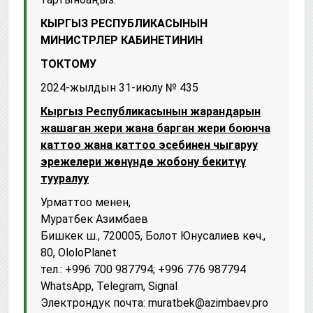
КЫРГЫЗ РЕСПУБЛИКАСЫНЫН
МИНИСТРЛЕР КАБИНЕТИНИН
ТОКТОМУ
2024-жылдын 31-июлу № 435
Кыргыз Республикасынын жарандарын
жашаган жери жана барган жери боюнча
каттоо жана каттоо эсебинен чыгаруу
эрежелери жөнүндө жобону бекитүү
тууралуу
Урматтоо менен,
Муратбек Азимбаев
Бишкек ш., 720005, Болот Юнусалиев көч.,
80, OloloPlanet
тел.: +996 700 987794; +996 776 987794
WhatsApp, Telegram, Signal
Электрондук почта: muratbek@azimbaev.pro