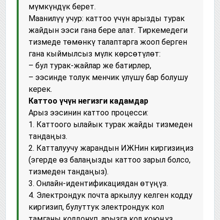
мүмкүндүк берет.
Маанилүү учур: каттоо үчүн арызды турак
жайдын ээси гана бере алат. Тиркемедеги
тизмеде төмөнкү талаптарга жооп берген
гана кыймылсыз мүлк көрсөтүлөт:
– бул турак-жайлар же батирлер,
– ээсинде толук менчик үлүшү бар болушу
керек.
Каттоо үчүн негизги кадамдар
Арыз ээсинин каттоо процесси:
1. Каттоого ылайык турак жайды тизмеден
тандаңыз.
2. Катталуучу жарандын ИЖНин киргизиңиз
(эгерде өз балаңызды каттоо зарыл болсо,
тизмеден тандаңыз).
3. Онлайн-идентификациядан өтүңүз.
4. Электрондук почта аркылуу келген кодду
киргизип, булуттук электрондук кол
тамганы колдонуп, арызга кол коюңуз.