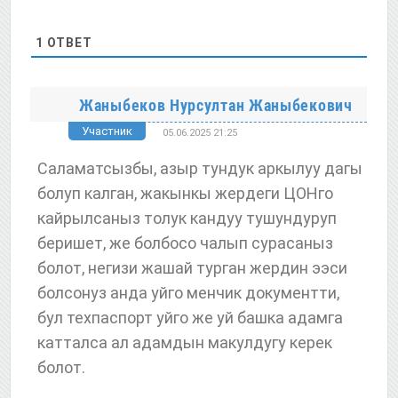
1
ОТВЕТ
Жаныбеков Нурсултан Жаныбекович
Участник
05.06.2025 21:25
Саламатсызбы, азыр тундук аркылуу дагы
болуп калган, жакынкы жердеги ЦОНго
кайрылсаныз толук кандуу тушундуруп
беришет, же болбосо чалып сурасаныз
болот, негизи жашай турган жердин ээси
болсонуз анда уйго менчик документти,
бул техпаспорт уйго же уй башка адамга
катталса ал адамдын макулдугу керек
болот.