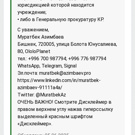
юрисдикцией которой находится
учреждение;
• либо в Генеральную прокуратуру КР.
С уважением,
Муратбек Азимбаев
Бишкек, 720005, улица Болота Юнусалиева,
80, OloloPlanet
тел.: +996 700 987794; +996 776 987794
WhatsApp, Telegram, Signal
Эл.почта: muratbek@azimbaev.pro
httрs://www.linkedin.com/in/muratbek-
azimbaev-91111a4a/
Twitter: @MuratbekAz
ОЧЕНЬ ВАЖНО! Смотрите Дисклеймер в
правом верхнем углу нажав гиперссылку
выделенный красным шрифтом
«Дисклеймер».