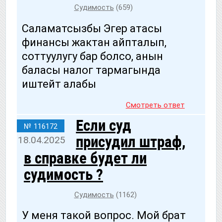
Судимость
(659)
Саламатсызбы Эгер атасы
финансы жактан айпталып,
соттуулугу бар болсо, анын
баласы налог тармагында
иштейт алабы
Смотреть ответ
Если суд
№ 116172
присудил штраф,
18.04.2025
в справке будет ли
судимость ?
Судимость
(1162)
У меня такой вопрос. Мой брат