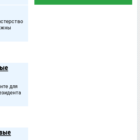
истерство
олжны
вые
нте для
резидента
овые