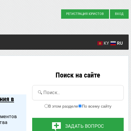
РЕГИСТРАЦИЯ ЮРИСТОВ
ВХОД
KY
RU
Создано вопросов: 23863
Написано ответов: 36916
Поиск на сайте
🔍 Поиск...
ния в
В этом разделе
По всему сайту
ументов
тва
ЗАДАТЬ ВОПРОС