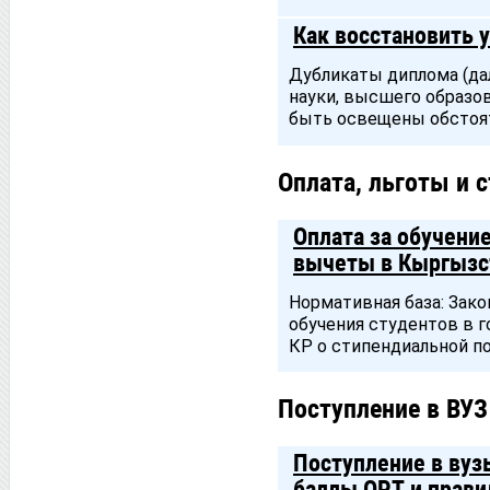
Как восстановить 
Дубликаты диплома (да
науки, высшего образо
быть освещены обстоят
Оплата, льготы и 
Оплата за обучени
вычеты в Кыргызст
Нормативная база: Зако
обучения студентов в г
КР о стипендиальной п
Поступление в ВУЗ
Поступление в вуз
баллы ОРТ и прави