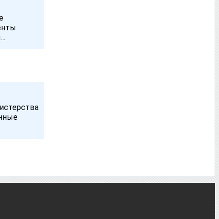
е
енты
я…
нистерства
енные