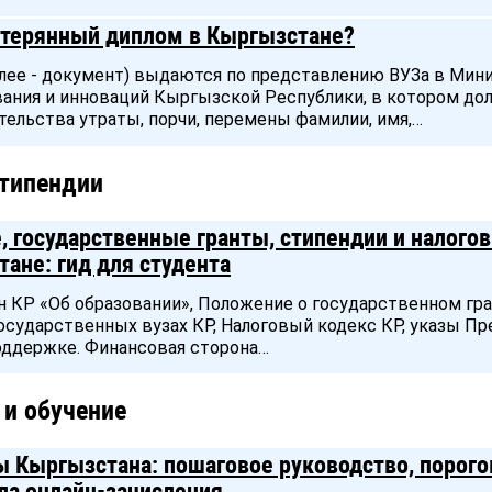
утерянный диплом в Кыргызстане?
лее - документ) выдаются по представлению ВУЗа в Мин
вания и инноваций Кыргызской Республики, в котором д
ельства утраты, порчи, перемены фамилии, имя,…
стипендии
е, государственные гранты, стипендии и налого
ане: гид для студента
н КР «Об образовании», Положение о государственном гра
осударственных вузах КР, Налоговый кодекс КР, указы П
оддержке. Финансовая сторона…
 и обучение
ы Кыргызстана: пошаговое руководство, порог
ла онлайн-зачисления