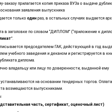
му-заказу прилагается копия приказа ВУЗа о выдаче дубли
а основания заявления выпускника
дается только
один
раз, в остальных случаях выдается ар
та в заголовке по словом “ДИПЛОМ” (“приложение к дипло
ликат
”.
писывается председателем ГАК, действующей в год выд
лем учебного заведения и деканом и регистрируется в кн
убликата диплома.
чно владельцу или лицу по доверенности, выданной ему
устанавливаются на основании тендерных торгов. Оплата
нта возмещаются выпускниками.
ы
едставительная часть, сертификат, оценочный лист)