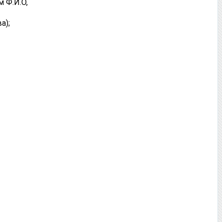
 Ф.И.О,
а);