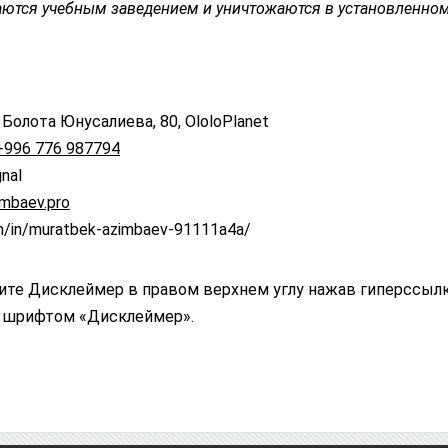
ются учебным заведением и уничтожаются в установленно
 Болота Юнусалиева, 80, OloloPlanet
+996 776 987794
nal
mbaev.pro
om/in/muratbek-azimbaev-91111a4a/
те Дисклеймер в правом верхнем углу нажав гиперссыл
 шрифтом «Дисклеймер».