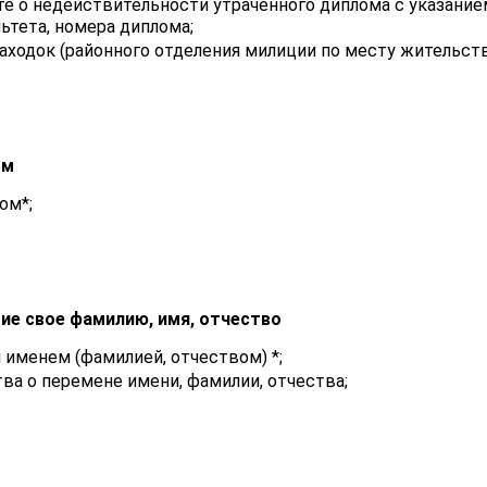
те о недействительности утраченного диплома с указанием
ьтета, номера диплома;
находок (районного отделения милиции по месту жительств
нный диплом
ом*;
ие свое фамилию, имя, отчество
именем (фамилией, отчеством) *;
ва о перемене имени, фамилии, отчества;