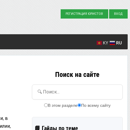
РЕГИСТРАЦИЯ ЮРИСТОВ
ВХОД
KY
RU
Создано вопросов: 23863
Написано ответов: 36916
Поиск на сайте
🔍 Поиск...
В этом разделе
По всему сайту
и, в
илии,
📘 Гайды по теме