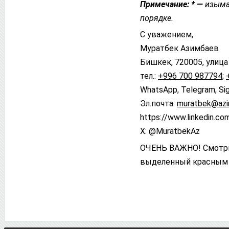
Примечание: * —
изыма
порядке.
С уважением,
Муратбек Азимбаев
Бишкек, 720005, улица
тел.:
+996 700 987794
;
WhatsApp, Telegram, Sig
Эл.почта:
muratbek@azi
httрs://www.linkedin.c
X: @MuratbekAz
ОЧЕНЬ ВАЖНО! Смотри
выделенный красным