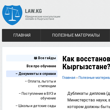
ГЛАВНАЯ
ПОЛЕЗНЫЕ МАТЕРИАЛЫ
Как восстано
📖 Все гайды
Кыргызстане
Все про обучение
– Документы и справки
Главная
»
Полезные матери
– Оплата, льготы и
стипендии
Дубликаты диплома (д
– Поступление в ВУЗ и
обучение
Министерство науки, 
– Школы и детские сады
котором должны быть 