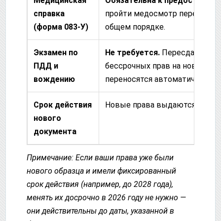
Медицинская
Обязательна к предоставлен
справка
пройти медосмотр перед визи
(форма 083-У)
общем порядке.
Экзамен по
Не требуется.
Пересдача теор
ПДД и
бессрочных прав на новые не
вождению
переносятся автоматически.
Срок действия
Новые права выдаются ровно н
нового
документа
Примечание: Если ваши права уже были
нового образца и имели фиксированный
срок действия (например, до 2028 года),
менять их досрочно в 2026 году не нужно —
они действительны до даты, указанной в