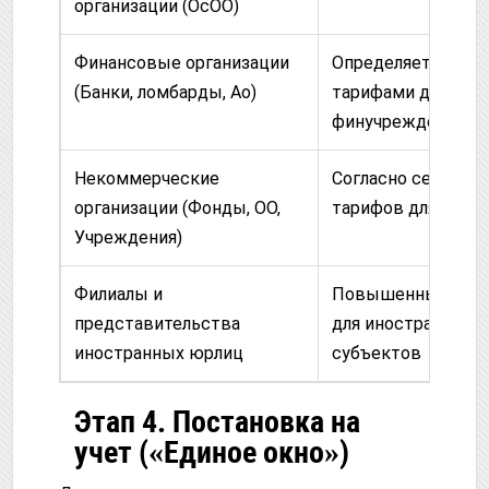
организации (ОсОО)
Финансовые организации
Определяется
(Банки, ломбарды, Ао)
тарифами для
финучреждений
Некоммерческие
Согласно сетке
организации (Фонды, ОО,
тарифов для НКО
Учреждения)
Филиалы и
Повышенный тар
представительства
для иностранных
иностранных юрлиц
субъектов
Этап 4. Постановка на
учет («Единое окно»)