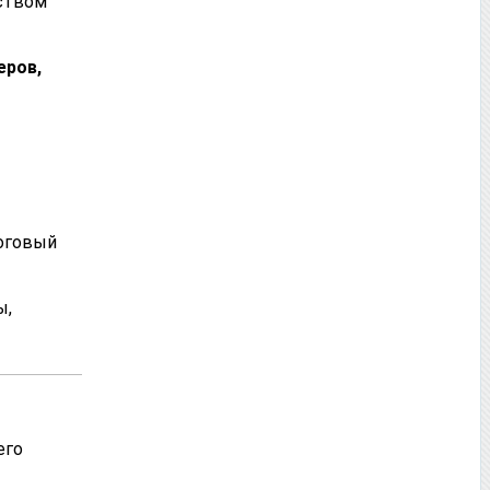
ством
еров,
логовый
ы,
его