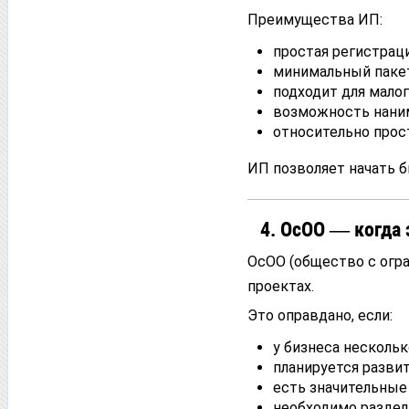
Преимущества ИП:
простая регистраци
минимальный паке
подходит для малог
возможность наним
относительно прост
ИП позволяет начать 
4. ОсОО — когда 
ОсОО (общество с огр
проектах.
Это оправдано, если:
у бизнеса нескольк
планируется развит
есть значительные
необходимо раздел