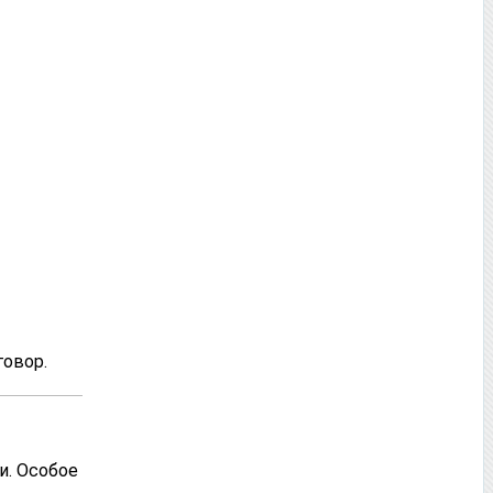
овор.
и. Особое