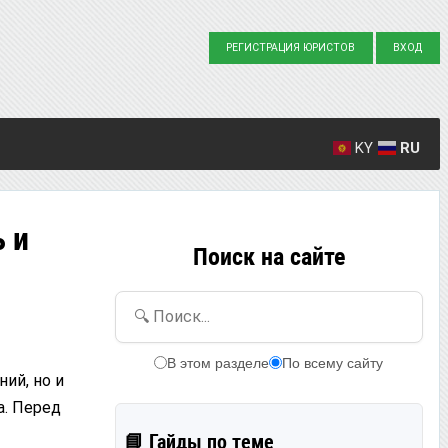
РЕГИСТРАЦИЯ ЮРИСТОВ
ВХОД
KY
RU
Создано вопросов: 23863
Написано ответов: 36916
 и
Поиск на сайте
🔍 Поиск...
В этом разделе
По всему сайту
ий, но и
а. Перед
📘 Гайды по теме