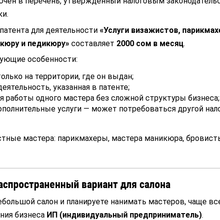
ючён в перечень, утвержденный налоговым законодатель
и.
патента для деятельности
«Услуги визажистов, парикмах
кюру и педикюру»
составляет
2000 сом в месяц
.
ующие особенности:
олько на территории, где он выдан;
еятельность, указанная в патенте;
я работы одного мастера без сложной структуры бизнеса;
ополнительные услуги — может потребоваться другой на
стные мастера: парикмахеры, мастера маникюра, бровист
аспространенный вариант для салона
большой салон и планируете нанимать мастеров, чаще вс
ния бизнеса
ИП (индивидуальный предприниматель)
.