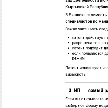
вид деятельности вкл
Кыргызской Республик
В Бишкеке стоимость 
специалистов по мани
Важно учитывать след
патент действует т
разрешена только д
патент подходит дл
если появляются д
режим.
Патент используют ча
визажисты.
3. ИП — самый р
Если вы открываете не
выбирают форму веде