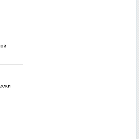
ной
ески
.