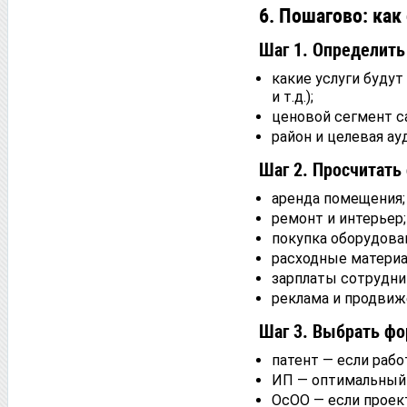
6. Пошагово: как
Шаг 1. Определит
какие услуги будут
и т.д.);
ценовой сегмент с
район и целевая ау
Шаг 2. Просчитать
аренда помещения;
ремонт и интерьер;
покупка оборудова
расходные материа
зарплаты сотрудни
реклама и продвиж
Шаг 3. Выбрать фо
патент — если рабо
ИП — оптимальный 
ОсОО — если проект