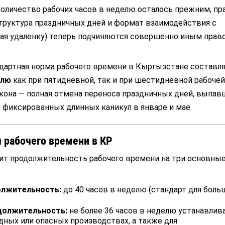
количество рабочих часов в неделю осталось прежним, пр
труктура праздничных дней и формат взаимодействия с
ая удаленку) теперь подчиняются совершенно иным пра
дартная норма рабочего времени в Кыргызстане составл
елю
как при пятидневной, так и при шестидневной рабочей
кона — полная отмена переноса праздничных дней, выпав
 фиксированных длинных каникул в январе и мае.
рабочего времени в КР
ит продолжительность рабочего времени на три основны
олжительность:
до 40 часов в неделю (стандарт для бол
должительность:
не более 36 часов в неделю устанавлив
дных или опасных производствах, а также для