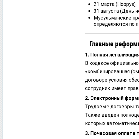
21 марта (Нооруз);
31 августа (День 
Мусульманские пр
определяются по л
Главные реформы
1. Полная легализаци
В кодексе официально 
«комбинированная (см
договоре условия обе
сотрудник имеет право
2. Электронный форм
Трудовые договоры те
Также введен полноце
которых автоматическ
3. Почасовая оплата 