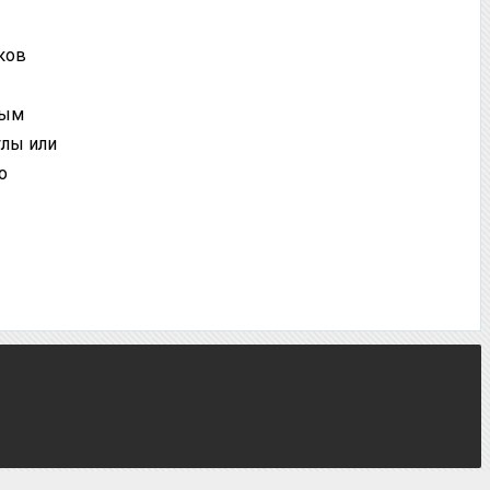
ков
рым
улы или
о