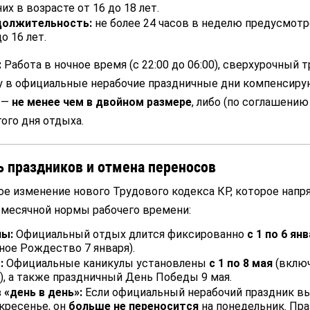
х в возрасте от 16 до 18 лет.
должительность:
не более 24 часов в неделю предусмотр
о 16 лет.
:
Работа в ночное время (с 22:00 до 06:00), сверхурочный тр
у в официальные нерабочие праздничные дни компенсиру
 —
не менее чем в двойном размере
, либо (по соглашению
ого дня отдыха.
 праздников и отмена переносов
е изменение нового Трудового кодекса КР, которое нап
емесячной нормы рабочего времени:
лы:
Официальный отдых длится фиксированно
с 1 по 6 ян
ное Рождество 7 января).
:
Официальные каникулы установлены
с 1 по 8 мая
(вклю
), а также праздничный День Победы 9 мая.
«день в день»:
Если официальный нерабочий праздник в
скресенье, он
больше не переносится
на понедельник. Пр