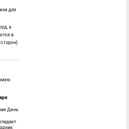
ена для
уд, а
ются в
 сторон)
рямую
варя
чая День
ыпадает
аздник