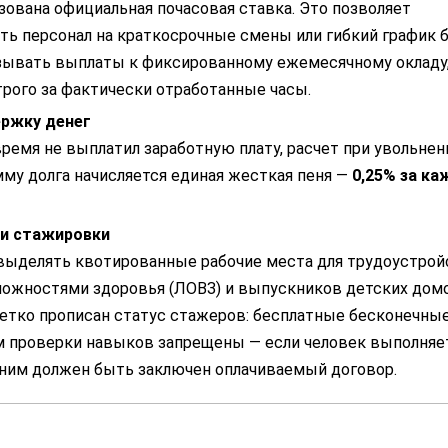
зована официальная почасовая ставка. Это позволяет
ть персонал на краткосрочные смены или гибкий график 
зывать выплаты к фиксированному ежемесячному окладу
трого за фактически отработанные часы.
ержку денег
ремя не выплатил заработную плату, расчет при увольнен
мму долга начисляется единая жесткая пеня —
0,25% за к
 и стажировки
выделять квотированные рабочие места для трудоустрой
ожностями здоровья (ЛОВЗ) и выпускников детских домо
 четко прописан статус стажеров: бесплатные бесконечны
м проверки навыков запрещены — если человек выполняе
ним должен быть заключен оплачиваемый договор.