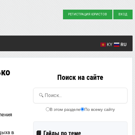
РЕГИСТРАЦИЯ ЮРИСТОВ
ВХОД
KY
RU
Создано вопросов: 23863
Написано ответов: 36916
ько
Поиск на сайте
🔍 Поиск...
В этом разделе
По всему сайту
ления
дыха в
📘 Гайды по теме