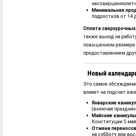
несовершеннолетни
Минимальная про
подростков от 14 д
Оплата сверхурочных
также выход на работ
повышенном размере
предоставлением друг
Новый календарь
Это самое обсуждаемо
влияет на подсчет еж
Январские канику
(включая празднич
Майские каникулы
Конституции 5 мая
Отмена переносов 
на субботу или во