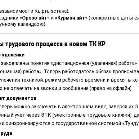
независимости Кыргызстана);
аздники
«Орозо айт»
и
«Курман айт»
(конкретные даты е
унному календарю).
 трудового процесса в новом ТК КР
я удаленки
закреплены понятия «дистанционная (удаленная) работа» 
ешанная) работа». Теперь работодатель обязан прописыва
спечения техникой, режим рабочего времени и время, в ко
 не отвечать на звонки и сообщения (право на офлайн).
ат документов
перь можно заключать в электронном виде, заверяя их Э
нный учет через ЭТК (электронные трудовые книжки), д
и синхронизируются с государственной системой «Тунду
труда