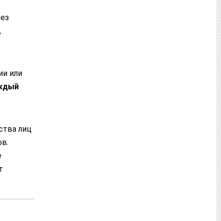
без
,
ии или
аждый
ства лиц
в.
е
т