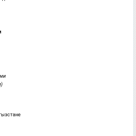
и
ыми
и)
гызстане