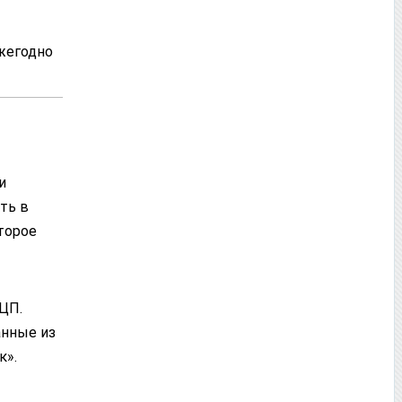
жегодно
и
ть в
торое
ЦП.
анные из
к».