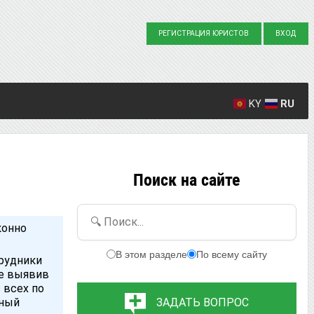
РЕГИСТРАЦИЯ ЮРИСТОВ
ВХОД
KY
RU
Создано вопросов: 23863
Написано ответов: 36916
Поиск на сайте
🔍 Поиск...
конно
В этом разделе
По всему сайту
рудники
не выявив
 всех по
ьный
ЗАДАТЬ ВОПРОС