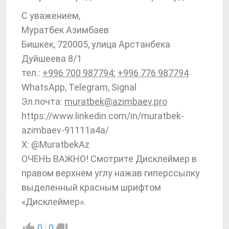
С уважением,
Муратбек Азимбаев
Бишкек, 720005, улица Арстанбека
Дуйшеева 8/1
тел.:
+996 700 987794
;
+996 776 987794
WhatsApp, Telegram, Signal
Эл.почта:
muratbek@azimbaev.pro
httрs://www.linkedin.com/in/muratbek-
azimbaev-91111a4a/
X: @MuratbekAz
ОЧЕНЬ ВАЖНО! Смотрите Дисклеймер в
правом верхнем углу нажав гиперссылку
выделенный красным шрифтом
«Дисклеймер».
0
0