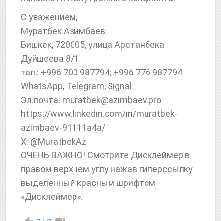
С уважением,
Муратбек Азимбаев
Бишкек, 720005, улица Арстанбека
Дуйшеева 8/1
тел.:
+996 700 987794
;
+996 776 987794
WhatsApp, Telegram, Signal
Эл.почта:
muratbek@azimbaev.pro
httрs://www.linkedin.com/in/muratbek-
azimbaev-91111a4a/
X: @MuratbekAz
ОЧЕНЬ ВАЖНО! Смотрите Дисклеймер в
правом верхнем углу нажав гиперссылку
выделенный красным шрифтом
«Дисклеймер».