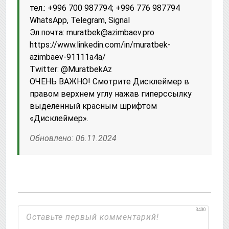
тел.: +996 700 987794; +996 776 987794
WhatsApp, Telegram, Signal
Эл.почта: muratbek@azimbaev.pro
httрs://www.linkedin.com/in/muratbek-
azimbaev-91111a4a/
Twitter: @MuratbekAz
ОЧЕНЬ ВАЖНО! Смотрите Дисклеймер в
правом верхнем углу нажав гиперссылку
выделенный красным шрифтом
«Дисклеймер».
Обновлено: 06.11.2024
3400