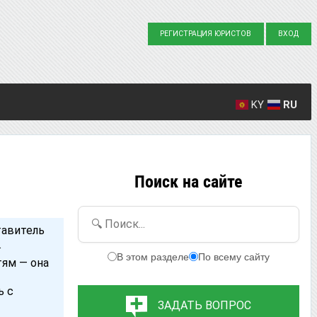
РЕГИСТРАЦИЯ ЮРИСТОВ
ВХОД
KY
RU
Создано вопросов: 23863
Написано ответов: 36916
Поиск на сайте
🔍 Поиск...
тавитель
.
В этом разделе
По всему сайту
тям — она
ь с
ЗАДАТЬ ВОПРОС