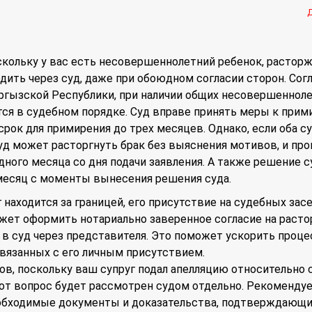
скольку у вас есть несовершеннолетний ребенок, растор
дить через суд, даже при обоюдном согласии сторон. Сог
ргызской Республики, при наличии общих несовершеннол
тся в судебном порядке. Суд вправе принять меры к при
срок для примирения до трех месяцев. Однако, если оба с
суд может расторгнуть брак без выяснения мотивов, и пр
дного месяца со дня подачи заявления. А также решение с
месяц с моменты вынесения решения суда.
 находится за границей, его присутствие на судебных зас
ожет оформить нотариально заверенное согласие на раст
о в суд через представителя. Это поможет ускорить проце
вязанных с его личным присутствием.
ов, поскольку ваш супруг подал апелляцию относительно 
тот вопрос будет рассмотрен судом отдельно. Рекоменду
обходимые документы и доказательства, подтверждающ