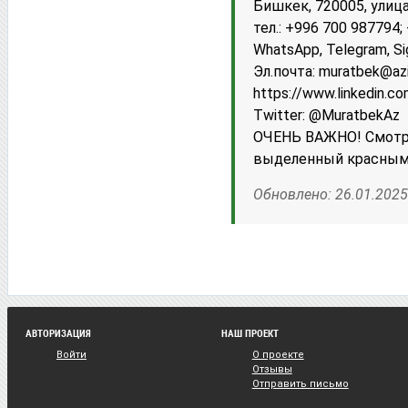
Бишкек, 720005, улица
тел.: +996 700 987794
WhatsApp, Telegram, Si
Эл.почта: muratbek@az
httрs://www.linkedin.c
Twitter: @MuratbekAz
ОЧЕНЬ ВАЖНО! Смотри
выделенный красны
Обновлено: 26.01.2025
АВТОРИЗАЦИЯ
НАШ ПРОЕКТ
Войти
О проекте
Отзывы
Отправить письмо