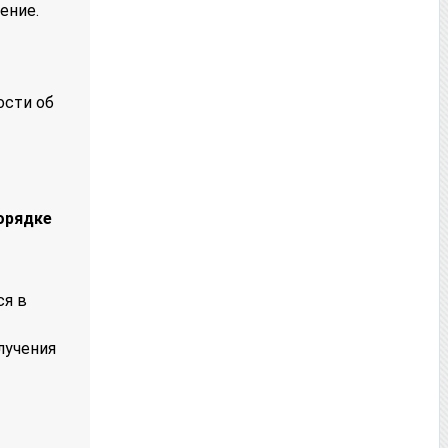
ение.
ости об
орядке
ся в
лучения