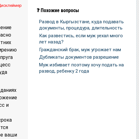
Дисклеймер
❓ Похожие вопросы
Развод в Кыргызстане, куда подавать
жение
документы, процедура, длительность
ласно
Как развестись, если муж уехал много
лет назад?
етних
Гражданский брак, муж угрожает нам
мирению
упруга
Дубликаты документов разрешение
оцесс
Муж избивает поэтому хочу подать на
развод, ребенку 2 года
уда
еданиях
оржение
сс и
срока
ется
ие ваши