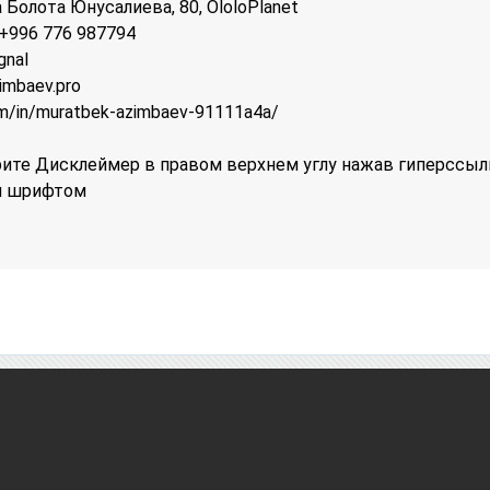
 Болота Юнусалиева, 80, OloloPlanet
; +996 776 987794
gnal
imbaev.pro
om/in/muratbek-azimbaev-91111a4a/
те Дисклеймер в правом верхнем углу нажав гиперссыл
м шрифтом