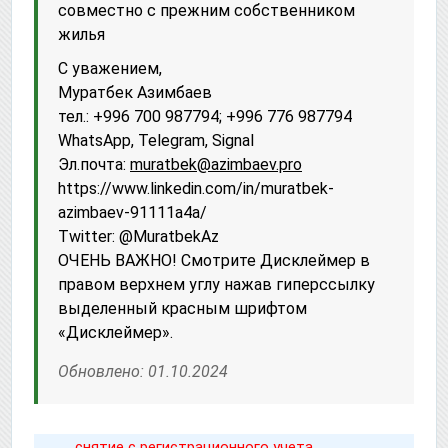
совместно с прежним собственником
жилья
С уважением,
Муратбек Азимбаев
тел.: +996 700 987794; +996 776 987794
WhatsApp, Telegram, Signal
Эл.почта:
muratbek@azimbaev.pro
httрs://www.linkedin.com/in/muratbek-
azimbaev-91111a4a/
Twitter: @MuratbekAz
ОЧЕНЬ ВАЖНО! Смотрите Дисклеймер в
правом верхнем углу нажав гиперссылку
выделенный красным шрифтом
«Дисклеймер».
Обновлено: 01.10.2024
снятие с регистрационного учета