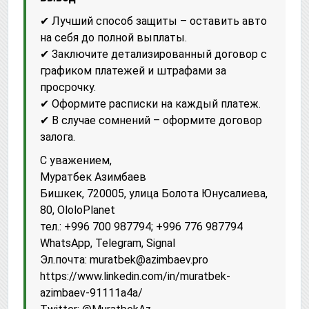
✔ Лучший способ защиты – оставить авто
на себя до полной выплаты.
✔ Заключите детализированный договор с
графиком платежей и штрафами за
просрочку.
✔ Оформите расписки на каждый платеж.
✔ В случае сомнений – оформите договор
залога.
С уважением,
Муратбек Азимбаев
Бишкек, 720005, улица Болота Юнусалиева,
80, OloloPlanet
тел.: +996 700 987794; +996 776 987794
WhatsApp, Telegram, Signal
Эл.почта: muratbek@azimbaev.pro
httрs://www.linkedin.com/in/muratbek-
azimbaev-91111a4a/