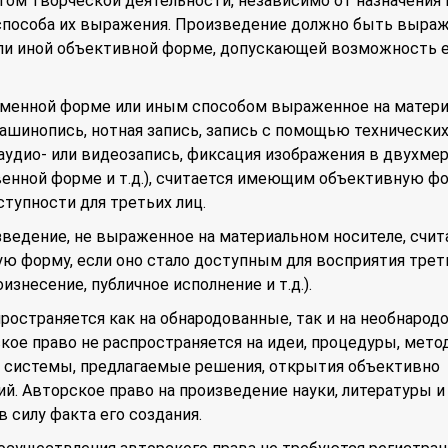
ом творческой деятельности, независимо от назначения 
 способа их выражения. Произведение должно быть выраж
или иной объективной форме, допускающей возможность 
ьменной форме или иным способом выраженное на матер
машинопись, нотная запись, запись с помощью технически
 аудио- или видеозапись, фиксация изображения в двухме
енной форме и т.д.), считается имеющим объективную фо
ступности для третьих лиц.
зведение, не выраженное на материальном носителе, счит
 форму, если оно стало доступным для восприятия тре
изнесение, публичное исполнение и т.д.).
ространяется как на обнародованные, так и на необнаро
кое право не распространяется на идеи, процедуры, мето
, системы, предлагаемые решения, открытия объективно
. Авторское право на произведение науки, литературы и
 силу факта его создания.