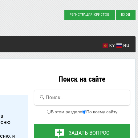
РЕГИСТРАЦИЯ ЮРИСТОВ
ВХОД
KY
RU
Создано вопросов: 23863
Написано ответов: 36916
Поиск на сайте
🔍 Поиск...
В этом разделе
По всему сайту
та
песню
ЗАДАТЬ ВОПРОС
сню, и