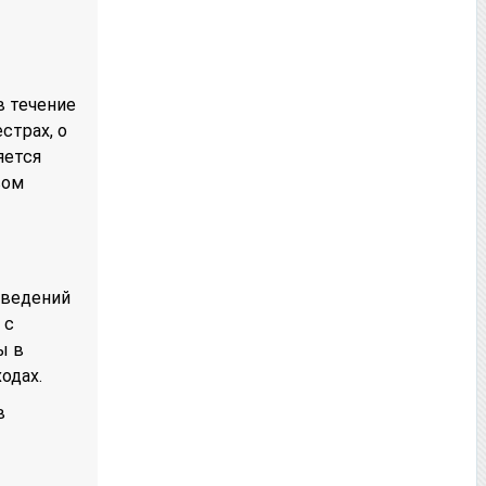
 течение
страх, о
яется
вом
сведений
 с
ы в
одах.
в