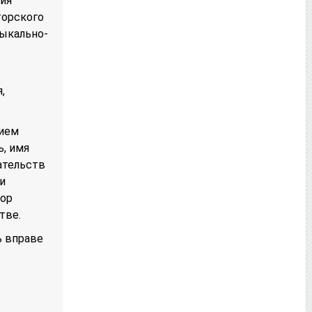
ия
торского
зыкально-
,
нием
ь, имя
ательств
и
тор
тве.
ь вправе