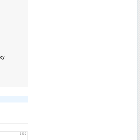
ку
3400