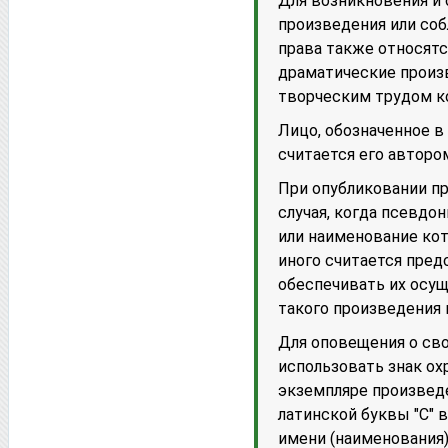
Для возникновения и 
произведения или со
права также относятс
драматические произ
творческим трудом ко
Лицо, обозначенное в
считается его автором
При опубликовании п
случая, когда псевдон
или наименование кот
иного считается пред
обеспечивать их осущ
такого произведения 
Для оповещения о св
использовать знак ох
экземпляре произведе
латинской буквы "С" в
имени (наименования