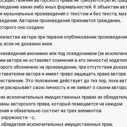
осуществления авторского права не требуются регистрац
блюдение каких-либо иных формальностей. К объектам ав
я музыкальные произведения с текстом и без текста, му
ведения. Автором произведения признается гражданин,
торого оно создано.
 качестве автора при первом опубликовании произведения
, если не доказано иное.
роизведения анонимно или под псевдонимом (за исключе
им автора не оставляет сомнения в его личности) издател
орого обозначено на произведении, при отсутствии доказ
ставителем автора и имеет право защищать права автора 
ествление. Это положение действует до тех пор, пока ав
не раскрывает свою личность и не заявит о своем авторс
оих исключительных имущественных правах их обладател
раны авторского права, который помещается на каждом
ния и обязательно состоит из трех элементов:
 окружности - c;
) обладателя исключительных имущественных прав;