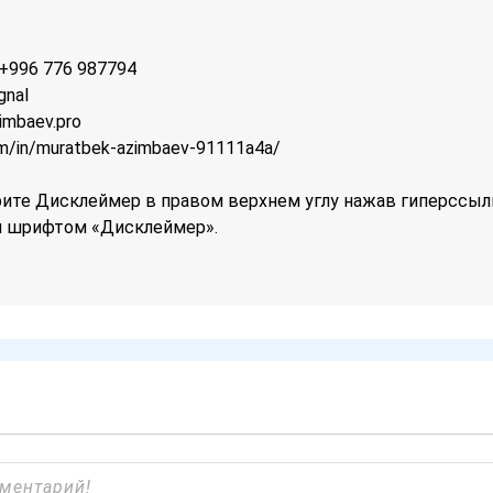
; +996 776 987794
gnal
imbaev.pro
om/in/muratbek-azimbaev-91111a4a/
те Дисклеймер в правом верхнем углу нажав гиперссыл
 шрифтом «Дисклеймер».