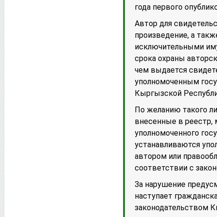
года первого опублик
Автор для свидетель
произведение, а такж
исключительными иму
срока охраны авторск
чем выдается свидет
уполномоченным госу
Кыргызской Республи
По желанию такого ли
внесенные в реестр,
уполномоченного гос
устанавливаются упо
автором или правооб
соответствии с зако
За нарушение предус
наступает гражданска
законодательством К