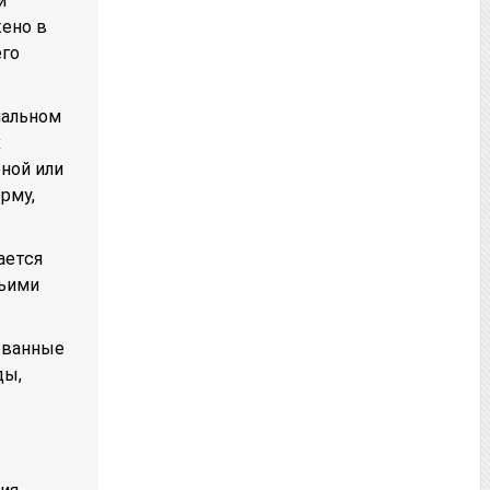
и
ено в
его
иальном
х
рной или
рму,
ается
тьими
дованные
ды,