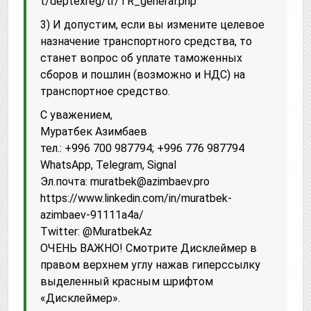
t/deptexreg/tr/TR_general.php
3) И допустим, если вы измените целевое
назначение транспортного средства, то
станет вопрос об уплате таможенных
сборов и пошлин (возможно и НДС) на
транспортное средство.
С уважением,
Муратбек Азимбаев
тел.: +996 700 987794; +996 776 987794
WhatsApp, Telegram, Signal
Эл.почта: muratbek@azimbaev.pro
httрs://www.linkedin.com/in/muratbek-
azimbaev-91111a4a/
Twitter: @MuratbekAz
ОЧЕНЬ ВАЖНО! Смотрите Дисклеймер в
правом верхнем углу нажав гиперссылку
выделенный красным шрифтом
«Дисклеймер».