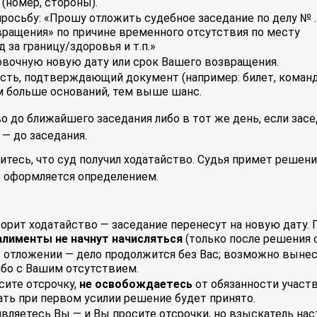
 (номер, стороны).
росьбу: «Прошу отложить судебное заседание по делу № 
вращения» по причине временного отсутствия по месту
за границу/здоровья и т.п.»
овочную новую дату или срок Вашего возвращения.
есть, подтверждающий документ (например: билет, коман
м больше оснований, тем выше шанс.
во до ближайшего заседания либо в тот же день, если зас
 — до заседания.
итесь, что суд получил ходатайство. Судья примет решени
о оформляется определением.
орит ходатайство — заседание перенесут на новую дату. 
алименты не начнут начисляться
(только после решения с
в отложении — дело продолжится без Вас; возможно выне
ибо с Вашим отсутствием.
сите отсрочку,
не освобождаетесь
от обязанности участ
ать при первом усилии решение будет принято.
вляетесь Вы — и Вы просите отсрочки, но взыскатель на