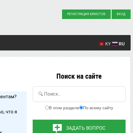
РЕГИСТРАЦИЯ ЮРИСТОВ
ВХОД
KY
RU
Создано вопросов: 23863
Написано ответов: 36916
Поиск на сайте
🔍 Поиск...
ментам?
В этом разделе
По всему сайту
, что я
ЗАДАТЬ ВОПРОС
к