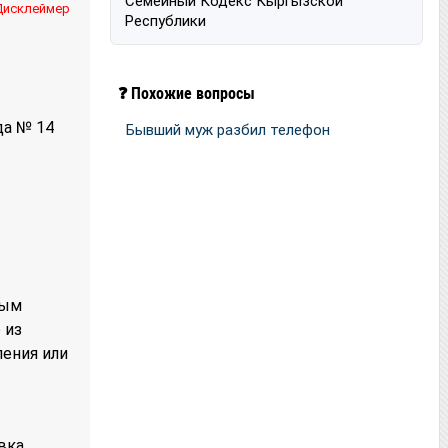
Семейный Кодекс Кыргызской
Дисклеймер
Республики
❓ Похожие вопросы
да № 14
Бывший муж разбил телефон
ным
 из
ления или
вка