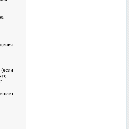
а.
щения.
 (если
что
”
мешает