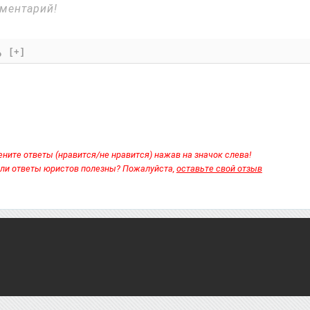
[+]
ните ответы (нравится/не нравится) нажав на значок слева!
ли ответы юристов полезны? Пожалуйста,
оставьте свой отзыв