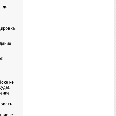
… до
дировка,
едание
е:
Пока не
уда).
сение
вовать
стаивает