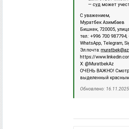
— суд может учест
С уважением,
Муратбек Азимбаев
Бишкек, 720005, улица
тел.: +996 700 987794
WhatsApp, Telegram, Si
Эл.почта:
muratbek@az
httрs://www.linkedin.c
X: @MuratbekAz
ОЧЕНЬ ВАЖНО! Смотри
выделенный красным
Обновлено: 16.11.2025