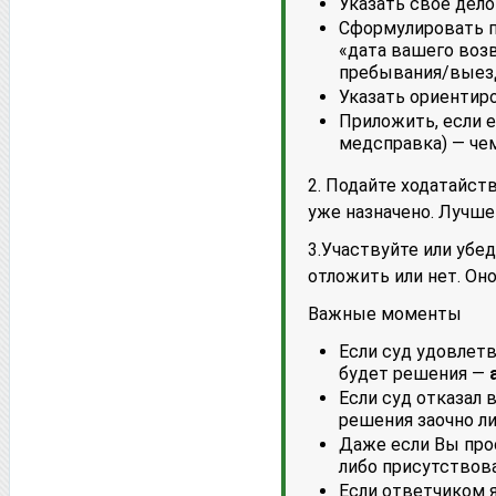
Указать своё дело
Сформулировать п
«дата вашего воз
пребывания/выезд 
Указать ориентир
Приложить, если 
медсправка) — че
2. Подайте ходатайст
уже назначено. Лучше
3.Участвуйте или убед
отложить или нет. Он
Важные моменты
Если суд удовлетв
будет решения —
Если суд отказал 
решения заочно л
Даже если Вы про
либо присутствов
Если ответчиком я