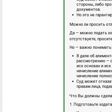
стороны, либо пр
документов.
Но это не гаранти
Можно ли просить отл
Да — можно подать хо
отсутствуете, просит
Но — важно понимать:
В деле об алимент
рассмотрению — с
иск основан и иск
начисление алимен
начисление полно
Суд может отказат
правам лица, пода
Что Вы должны сдела
1. Подготовьте ходата