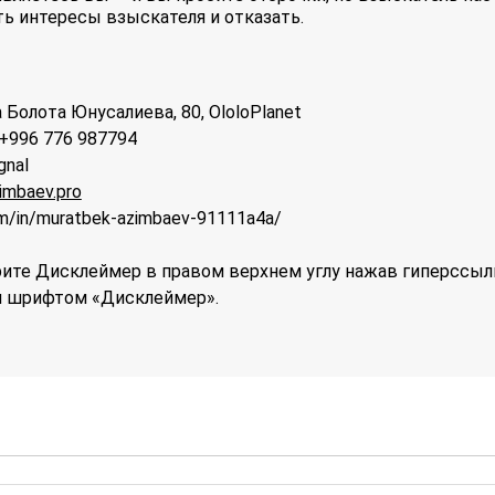
ь интересы взыскателя и отказать.
 Болота Юнусалиева, 80, OloloPlanet
; +996 776 987794
gnal
imbaev.pro
om/in/muratbek-azimbaev-91111a4a/
те Дисклеймер в правом верхнем углу нажав гиперссыл
 шрифтом «Дисклеймер».