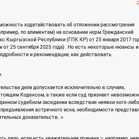
можность ходатайствовать об отложении рассмотрения
апример, по алиментам) на основании норм Гражданский
с Кыргызской Республики (ГПК КР) от 25 января 2017 го
и от 25 сентября 2025 года) . Но есть некоторые нюансы и
подробности и рекомендации, как действовать.
:
тельства дела допускается исключительно в случаях,
тоящим Кодексом, а также если суд признает невозмож
данном судебном заседании вследствие неявки кого-либо
 предъявления встречного иска, необходимости представ
ительных доказательств…»
ь дело, если есть уважительная причина — например, нея