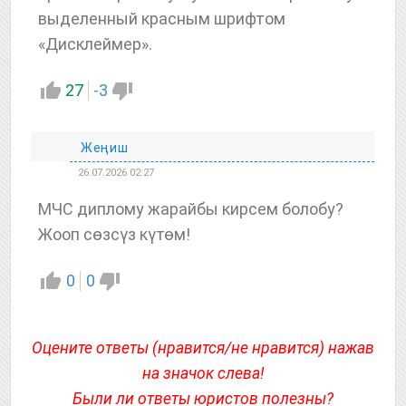
выделенный красным шрифтом
«Дисклеймер».
27
-3
Жеңиш
26.07.2026 02:27
МЧС диплому жарайбы кирсем болобу?
Жооп сөзсүз күтөм!
0
0
Оцените ответы (нравится/не нравится) нажав
на значок слева!
Были ли ответы юристов полезны?