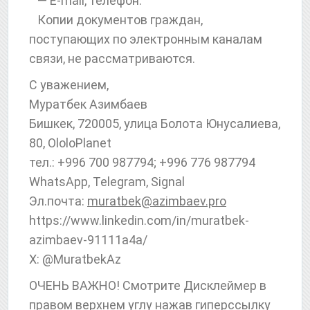
— E-mail, телефон.
Копии документов граждан,
поступающих по электронным каналам
связи, не рассматриваются.
С уважением,
Муратбек Азимбаев
Бишкек, 720005, улица Болота Юнусалиева,
80, OloloPlanet
тел.: +996 700 987794; +996 776 987794
WhatsApp, Telegram, Signal
Эл.почта:
muratbek@azimbaev.pro
httрs://www.linkedin.com/in/muratbek-
azimbaev-91111a4a/
X: @MuratbekAz
ОЧЕНЬ ВАЖНО! Смотрите Дисклеймер в
правом верхнем углу нажав гиперссылку