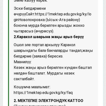
Эмне кылуу керек:
Эски билдирмени
өчүрүүСайт:https://1mektep.edu.gov.kg/ky/lo
ginНовопокровка (Ысык-Ата району)
боюнча мурда берилген арызды жокко
чыгарасыз (өчүрөсүз).
2.Каракол шаарына жаңы арыз берүү
Ошол эле портал аркылуу Каракол
шаарындагы бала бакчаларды тандап,жаңы
билдирме (заявка) бересиз.
Маанилүү:
Кезек жаңы арыз берилген күндөн баштап
нөлдөн башталат. Мурдагы кезек
сакталбайт.
Кошумча маалымат:
https://1mektep.edu.gov.kg/ky/faq
2. МЕКТЕПКЕ ЭЛЕКТРОНДУК КАТТОО