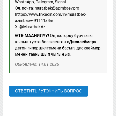
WhatsApp, Telegram, Signal
Эл. почта: muratbek@azimbaev.pro
https://www.linkedin.com/in/muratbek-
azimbaev-91111a4a/
X: @MuratbekAz
ӨТӨ МААНИЛҮҮ!
Оң жогорку бурчтагы
кызыл түстө белгиленген
«Дисклеймер»
деген гипершилтемени басып, дисклеймер
менен таанышып чыгыңыз.
Обновлено: 14.01.2026
ОТВЕТИТЬ / УТОЧНИТЬ ВОПРОС