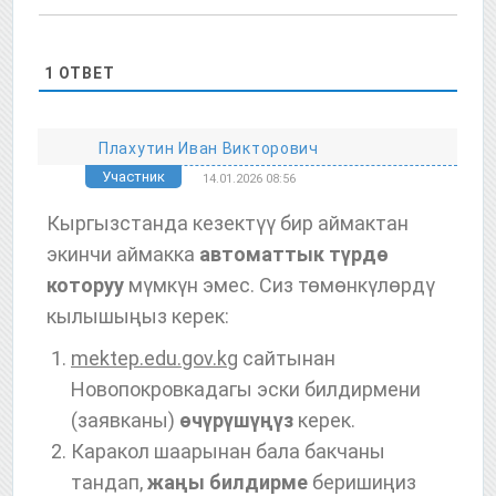
1
ОТВЕТ
Плахутин Иван Викторович
Участник
14.01.2026 08:56
Кыргызстанда кезектүү бир аймактан
экинчи аймакка
автоматтык түрдө
которуу
мүмкүн эмес. Сиз төмөнкүлөрдү
кылышыңыз керек:
mektep.edu.gov.kg
сайтынан
Новопокровкадагы эски билдирмени
(заявканы)
өчүрүшүңүз
керек.
Каракол шаарынан бала бакчаны
тандап,
жаңы билдирме
беришиңиз