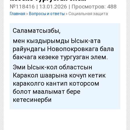
№118416 | 13.01.2026 | Просмотров: 488
Главная
»
Вопросы и ответы
»
Социальная защита
Саламатсызбы,
мен кыздырымды Ысык-ата
райундагы Новопокровкага бала
бакчага кезеке тургузган элем.
Эми Ысык-кол областсын
Каракол шаарына кочуп кетик
караколго кантип которсом
болот маалымат бере
кетесинерби