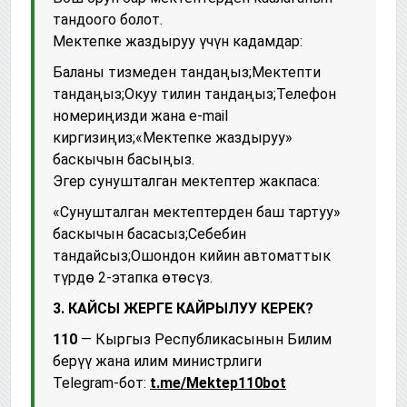
тандоого болот.
Мектепке жаздыруу үчүн кадамдар:
Баланы тизмеден тандаңыз;Мектепти
тандаңыз;Окуу тилин тандаңыз;Телефон
номериңизди жана e-mail
киргизиңиз;«Мектепке жаздыруу»
баскычын басыңыз.
Эгер сунушталган мектептер жакпаса:
«Сунушталган мектептерден баш тартуу»
баскычын басасыз;Себебин
тандайсыз;Ошондон кийин автоматтык
түрдө 2-этапка өтөсүз.
3. КАЙСЫ ЖЕРГЕ КАЙРЫЛУУ КЕРЕК?
110
— Кыргыз Республикасынын Билим
берүү жана илим министрлиги
Telegram-бот:
t.me/Mektep110bot