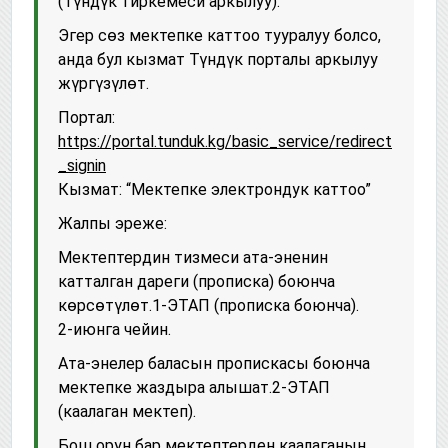
(Түндүк тиркемеси аркылуу).
Эгер сөз мектепке каттоо тууралуу болсо,
анда бул кызмат Түндүк порталы аркылуу
жүргүзүлөт.
Портал:
https://portal.tunduk.kg/basic_service/redirect
_signin
Кызмат: “Мектепке электрондук каттоо”
Жалпы эреже:
Мектептердин тизмеси ата-эненин
катталган дареги (прописка) боюнча
көрсөтүлөт.1-ЭТАП (прописка боюнча).
2-июнга чейин.
Ата-энелер баласын пропискасы боюнча
мектепке жаздыра алышат.2-ЭТАП
(каалаган мектеп).
Бош орун бар мектептерден каалаганын