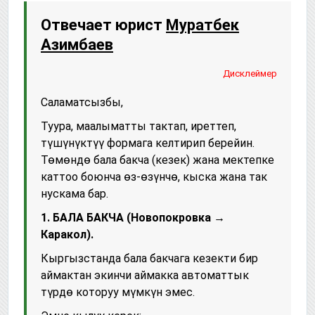
Отвечает юрист
Муратбек
Азимбаев
Дисклеймер
Саламатсызбы,
Туура, маалыматты тактап, иреттеп,
түшүнүктүү формага келтирип берейин.
Төмөндө бала бакча (кезек) жана мектепке
каттоо боюнча өз-өзүнчө, кыска жана так
нускама бар.
1. БАЛА БАКЧА (Новопокровка →
Каракол).
Кыргызстанда бала бакчага кезекти бир
аймактан экинчи аймакка автоматтык
түрдө которуу мүмкүн эмес.