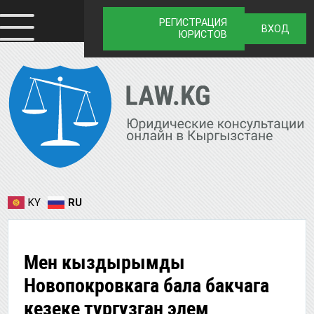
РЕГИСТРАЦИЯ
ВХОД
ЮРИСТОВ
KY
RU
Мен кыздырымды
Новопокровкага бала бакчага
кезеке тургузган элем