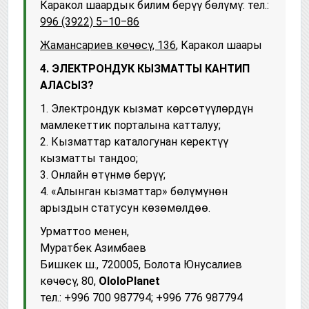
Каракол шаардык билим берүү бөлүмү: тел.:
996 (3922) 5‒10‒86
Жамансариев көчөсү, 136
, Каракол шаары
4. ЭЛЕКТРОНДУК КЫЗМАТТЫ КАНТИП
АЛАСЫЗ?
1. Электрондук кызмат көрсөтүүлөрдүн
мамлекеттик порталына катталуу;
2. Кызматтар каталогунан керектүү
кызматты тандоо;
3. Онлайн өтүнмө берүү;
4. «Алынган кызматтар» бөлүмүнөн
арыздын статусун көзөмөлдөө.
Урматтоо менен,
Муратбек Азимбаев
Бишкек ш., 720005, Болота Юнусалиев
көчөсү, 80,
OloloPlanet
тел.: +996 700 987794; +996 776 987794