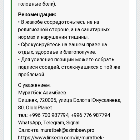
головные боли).
Рекомендации:
• В жалобе сосредоточьтесь не на
религиозной стороне, а на санитарных
нормах и нарушении тишины.
• Сфокусируйтесь на вашем праве на
отдых, здоровье и благополучие.
• Для усиления позиции можете собрать
подписи соседей, столкнувшихся с той же
проблемой.
С уважением,
Муратбек Азимбаев
Бишкек, 720005, улица Болота Юнусалиева,
80, OloloPlanet
тел.: +996 700 987794; +996 776 987794
WhatsApp, Telegram, Signal
Эл.почта: muratbek@azimbaev.pro
httрs://www.linkedin.com/in/muratbek-