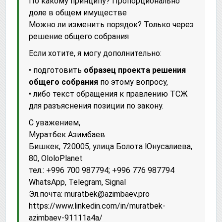
По какому принципу?
Пропорционально
доле в общем имуществе
Можно ли изменить порядок?
Только через
решение общего собрания
Если хотите, я могу дополнительно:
• подготовить
образец проекта решения
общего собрания
по этому вопросу,
• либо текст обращения к правлению ТСЖ
для разъяснения позиции по закону.
С уважением,
Муратбек Азимбаев
Бишкек, 720005, улица Болота Юнусалиева,
80, OloloPlanet
тел.: +996 700 987794; +996 776 987794
WhatsApp, Telegram, Signal
Эл.почта: muratbek@azimbaev.pro
httрs://www.linkedin.com/in/muratbek-
azimbaev-91111a4a/