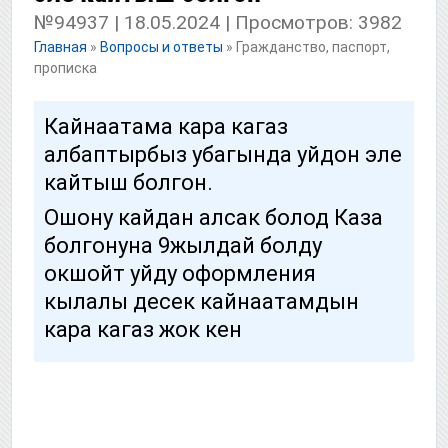
№94937 | 18.05.2024 | Просмотров: 3982
Главная
»
Вопросы и ответы
»
Гражданство, паспорт,
прописка
Кайнаатама кара кагаз
албаптырбыз убагында уйдон эле
кайтыш болгон.
Ошону кайдан алсак болод Каза
болгонуна 9жылдай болду
окшойт уйду оформления
кылалы десек кайнаатамдын
кара кагаз жок кен