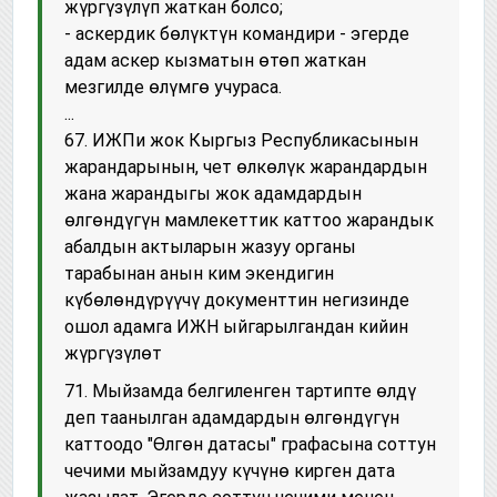
жүргүзүлүп жаткан болсо;
- аскердик бөлүктүн командири - эгерде
адам аскер кызматын өтөп жаткан
мезгилде өлүмгө учураса.
...
67. ИЖПи жок Кыргыз Республикасынын
жарандарынын, чет өлкөлүк жарандардын
жана жарандыгы жок адамдардын
өлгөндүгүн мамлекеттик каттоо жарандык
абалдын актыларын жазуу органы
тарабынан анын ким экендигин
күбөлөндүрүүчү документтин негизинде
ошол адамга ИЖН ыйгарылгандан кийин
жүргүзүлөт
71. Мыйзамда белгиленген тартипте өлдү
деп таанылган адамдардын өлгөндүгүн
каттоодо "Өлгөн датасы" графасына соттун
чечими мыйзамдуу күчүнө кирген дата