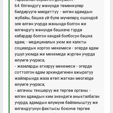
64. Өлгөндүгү жөнүндө төмөнкүлөр
билдирүүгө милдеттүү: - өлгөн адамдын
жубайы, башка үй-бүлө мүчөлөрү, ошондой
эле өлгөн учурда жанында болгон же
өлгөндүгү жөнүндө башкача түрдө
кабардар болгон кандай болбосун башка
адам; - медициналык уюм же калкты
социалдык коргоо мекемеси - эгерде адам
ушул уюмда же мекемеде жүргөн учурда
өлүмгө учураса;
- жазаларды аткаруу мекемеси - эгерде
соттолгон адам эркиндигинен ажыратуу
жайларында жаза өтөп жаткан мезгилде
өлүмгө учураса;
- алгачкы текшерүү же тергөө органы -
өлгөн адамдын ким экендиги аныкталбаган
учурда, адамдын өлүмүнө байланыштуу же
өлгөндүгүнүн фактысы боюнча тергөө