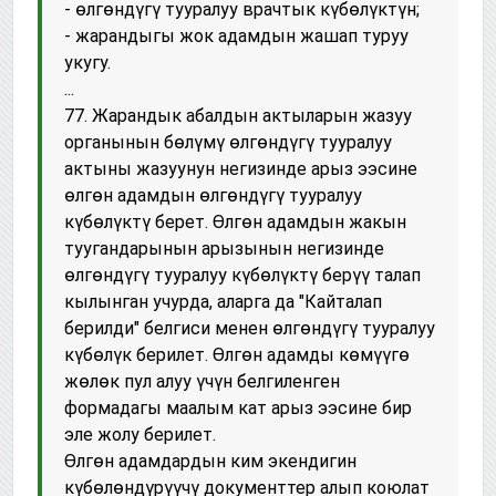
- өлгөндүгү тууралуу врачтык күбөлүктүн;
- жарандыгы жок адамдын жашап туруу
укугу.
...
77. Жарандык абалдын актыларын жазуу
органынын бөлүмү өлгөндүгү тууралуу
актыны жазуунун негизинде арыз ээсине
өлгөн адамдын өлгөндүгү тууралуу
күбөлүктү берет. Өлгөн адамдын жакын
туугандарынын арызынын негизинде
өлгөндүгү тууралуу күбөлүктү берүү талап
кылынган учурда, аларга да "Кайталап
берилди" белгиси менен өлгөндүгү тууралуу
күбөлүк берилет. Өлгөн адамды көмүүгө
жөлөк пул алуу үчүн белгиленген
формадагы маалым кат арыз ээсине бир
эле жолу берилет.
Өлгөн адамдардын ким экендигин
күбөлөндүрүүчү документтер алып коюлат