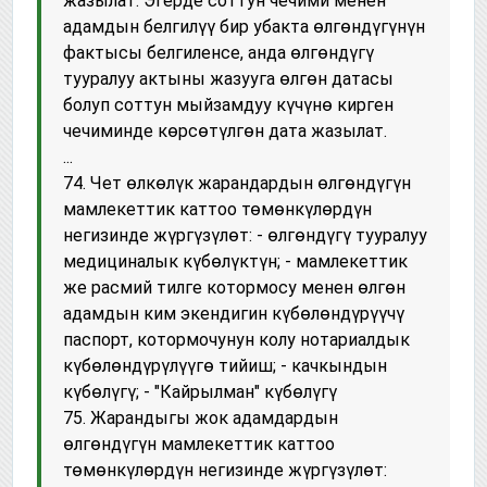
жазылат. Эгерде соттун чечими менен
адамдын белгилүү бир убакта өлгөндүгүнүн
фактысы белгиленсе, анда өлгөндүгү
тууралуу актыны жазууга өлгөн датасы
болуп соттун мыйзамдуу күчүнө кирген
чечиминде көрсөтүлгөн дата жазылат.
...
74. Чет өлкөлүк жарандардын өлгөндүгүн
мамлекеттик каттоо төмөнкүлөрдүн
негизинде жүргүзүлөт: - өлгөндүгү тууралуу
медициналык күбөлүктүн; - мамлекеттик
же расмий тилге котормосу менен өлгөн
адамдын ким экендигин күбөлөндүрүүчү
паспорт, котормочунун колу нотариалдык
күбөлөндүрүлүүгө тийиш; - качкындын
күбөлүгү; - "Кайрылман" күбөлүгү
75. Жарандыгы жок адамдардын
өлгөндүгүн мамлекеттик каттоо
төмөнкүлөрдүн негизинде жүргүзүлөт: