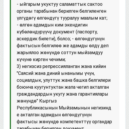
- ыйгарым укуктуу саламаттык сактоо
органы тарабынан берилген белгиленген
үлгүдөгү өлгөндүгү тууралуу маалым кат;
- өлгөн адамдын ким экендигин
күбөлөндүрүүчү документ (паспорту,
аскердик билети), болсо; - өлгөндүгүнүн
фактысын белгилөө же адамды өлдү деп
жарыялоо жөнүндө соттун мыйзамдуу
күчүнө кирген чечими;
3) негизсиз репрессияланган жана кийин
"Саясий жана диний ынанымы үчүн,
социалдык, улуттук жана башка белгилери
боюнча куугунтуктан жапа чегип акталган
граждандардын укугу жана гарантиялары
жөнүндө" Кыргыз
Республикасынын Мыйзамынын негизинд
е акталган адамдын өлгөндүгүнүн
фактысы жөнүндө компетенттүү органдар
тарабынан берилген документ.