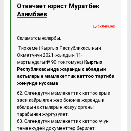
Отвечает юрист
Муратбек
Азимбаев
Дисклеймер
Саламатсыналарбы,
Тиркеме (Кыргыз Республикасынын
Өкмөтүнүн 2021-жылдын 11-
мартындагы№ 90 токтомуна)
Кыргыз
Республикасында жарандык абалдын
актыларын мамлекеттик каттоо тартиби
жөнүндө нускама
62. Өлгөндүгүн мамлекеттик каттоо арыз
ээси кайрылган жер боюнча жарандык
абалдын актыларын жазуу органы
тарабынан жүргүзүлөт.
63. Өлгөндүгүн мамлекеттик каттоо үчүн
төмөнкүдөй документтер берилет: