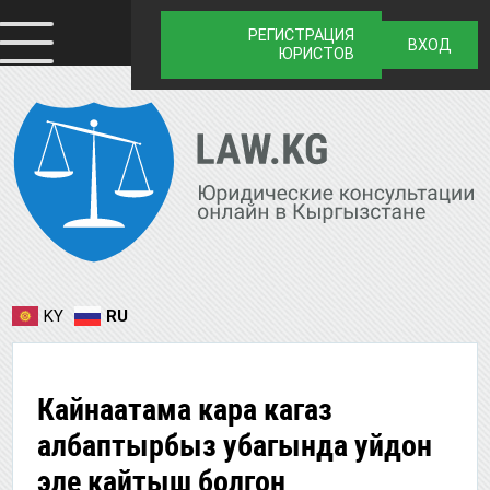
РЕГИСТРАЦИЯ
ВХОД
ЮРИСТОВ
KY
RU
Кайнаатама кара кагаз
албаптырбыз убагында уйдон
эле кайтыш болгон