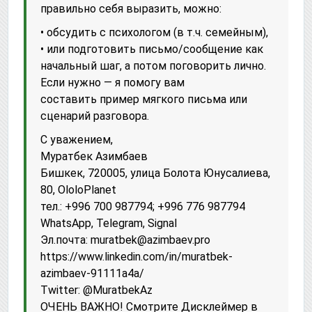
правильно себя выразить, можно:
• обсудить с психологом (в т.ч. семейным),
• или подготовить письмо/сообщение как
начальный шаг, а потом поговорить лично.
Если нужно — я помогу вам
составить пример мягкого письма или
сценарий разговора.
С уважением,
Муратбек Азимбаев
Бишкек, 720005, улица Болота Юнусалиева,
80, OloloPlanet
тел.: +996 700 987794; +996 776 987794
WhatsApp, Telegram, Signal
Эл.почта: muratbek@azimbaev.pro
httрs://www.linkedin.com/in/muratbek-
azimbaev-91111a4a/
Twitter: @MuratbekAz
ОЧЕНЬ ВАЖНО! Смотрите Дисклеймер в