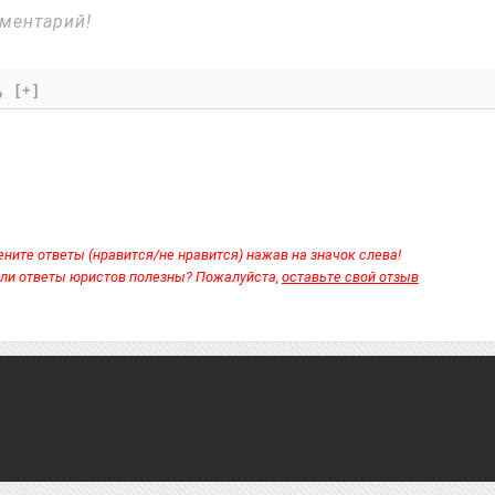
[+]
ните ответы (нравится/не нравится) нажав на значок слева!
ли ответы юристов полезны? Пожалуйста,
оставьте свой отзыв