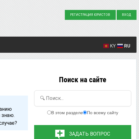
РЕГИСТРАЦИЯ ЮРИСТОВ
ВХОД
KY
RU
Создано вопросов: 23863
Написано ответов: 36916
Поиск на сайте
🔍 Поиск...
чанию
В этом разделе
По всему сайту
 знаю.
случае?
ЗАДАТЬ ВОПРОС