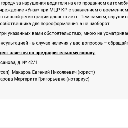
город» за нарушения водителя на его проданном автомоби
учреждение «Унаа» при МЦР КР с заявлением о временном
твенной регистрации данного авто. Тем самым, нарушит
 собственника для переоформления, а не наоборот.
ри указанных вами обстоятельствах, мною не усматривае
нсультацией - в случае наличия у вас вопросов – обращай
ществляется по предварительному звонку.
Исанова, д. № 42/1.
отсап) Макаров Евгений Николаевич (юрист)
карова Маргарита Григорьевна (нотариус)