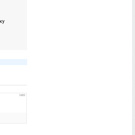
ку
3400