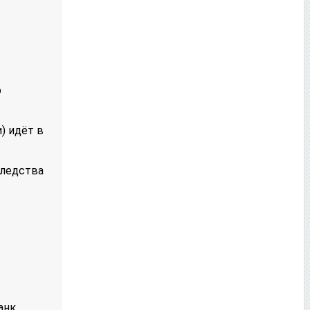
о
) идёт в
следства
анк