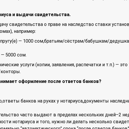
риуса и выдачи свидетельства.
ачу свидетельства о праве на наследство ставки устано
омах), например:
упругу(е) — 1000 сом,братьям/сёстрам/бабушкам/дедушк
 — 5000 сом.
ческие услуги (копии, заявления, распечатки и т.п.) — это
/конторы.
анимает оформление после ответов банков?
,ответы банков на руках у нотариуса,документы наследн
тельство часто выдают в пределах нескольких дней–2 не
ности нотариуса и того, нужно ли делать несколько свиде
ормально “автоматического” срока “после ответов банков”