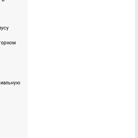
иусу
вторном
риальную