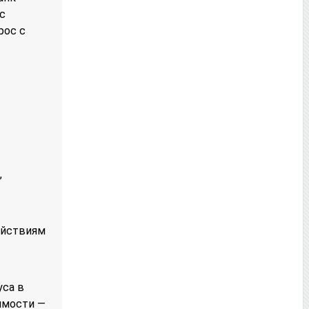
с
рос с
,
ействиям
уса в
имости —