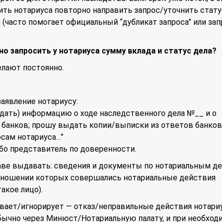
ить нотариуса повторно направить запрос/уточнить стату
 (часто помогает официальный “дубликат запроса” или зап
но запросить у нотариуса сумму вклада и статус дела?
елают постоянно.
заявление нотариусу:
дать) информацию о ходе наследственного дела №__ и о
банков; прошу выдать копии/выписки из ответов банков
осам нотариуса…”
ибо представитель по доверенности.
аве выдавать: сведения и документы по нотариальным д
тношении которых совершались нотариальные действия
такое лицо).
вает/игнорирует — отказ/неправильные действия нотари
бычно через Минюст/Нотариальную палату, и при необход