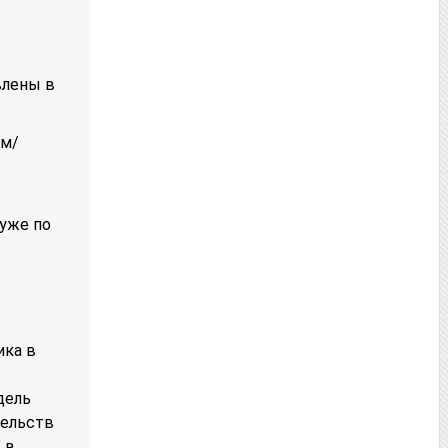
влены в
ам/
 уже по
ика в
дель
тельств
 в