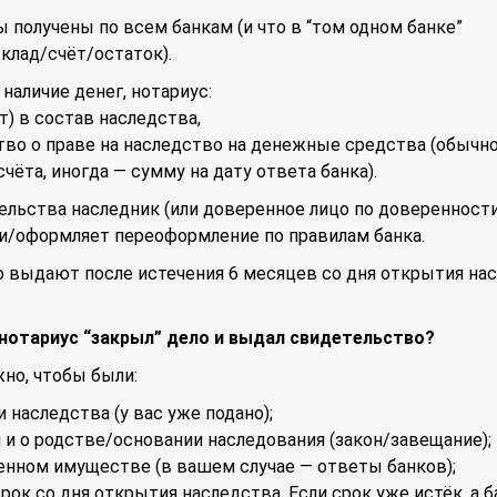
ы получены по всем банкам (и что в “том одном банке”
клад/счёт/остаток).
наличие денег, нотариус:
т) в состав наследства,
тво о праве на наследство на денежные средства (обычн
ёта, иногда — сумму на дату ответа банка).
льства наследник (или доверенное лицо по доверенности
ги/оформляет переоформление по правилам банка.
о выдают после истечения 6 месяцев со дня открытия на
 нотариус “закрыл” дело и выдал свидетельство?
но, чтобы были:
и наследства (у вас уже подано);
 и о родстве/основании наследования (закон/завещание);
енном имуществе (в вашем случае — ответы банков);
срок со дня открытия наследства. Если срок уже истёк, а б