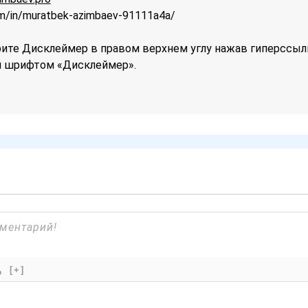
om/in/muratbek-azimbaev-91111a4a/
те Дисклеймер в правом верхнем углу нажав гиперссыл
 шрифтом «Дисклеймер».
[+]