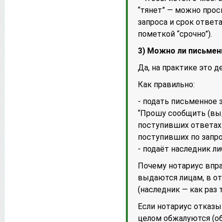
“тянет” — можно прос
запроса и срок ответа
пометкой “срочно”).
3) Можно ли письмен
Да, на практике это д
Как правильно:
- подать письменное 
“Прошу сообщить (вы
поступивших ответах 
поступивших по запр
- подаёт наследник л
Почему нотариус впр
выдаются лицам, в о
(наследник — как раз 
Если нотариус отказы
целом обжалуются (о