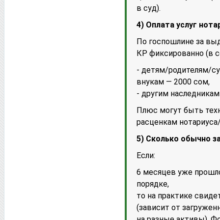
в суд).
4) Оплата услуг нота
По госпошлине за выд
КР фиксированно (в с
- детям/родителям/с
внукам — 2000 сом,
- другим наследникам
Плюс могут быть техни
расценкам нотариуса
5) Сколько обычно з
Если:
6 месяцев уже прошло
порядке,
то на практике свиде
(зависит от загружен
на разные активы). Ф