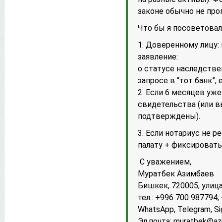
законе обычно не пр
Что бы я посоветовал 
1. Доверенному лицу:
заявление:
о статусе наследстве
запросе в “тот банк”,
2. Если 6 месяцев уж
свидетельства (или в
подтверждены).
3. Если нотариус не 
палату + фиксировать
С уважением,
Муратбек Азимбаев
Бишкек, 720005, улица
тел.: +996 700 987794
WhatsApp, Telegram, Si
Эл.почта:
muratbek@az