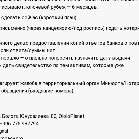
описывают, ключевой рубеж — 6 месяцев.
сделать сейчас (короткий план).
 письменно (через канцелярию/под роспись) подать нотар
нного дела,о предоставлении копий ответов банков,о по
 если ответа/суммы нет.
е прошло — отдельно попросить назначить дату выдачи
ыдать свидетельство по тем активам, которые уже
реагирует: жалоба в территориальный орган Минюста/Нота
 обращения (входящие номера).
 Болота Юнусалиева, 80, OloloPlanet
; +996 776 987794
gnal
imbaev.pro