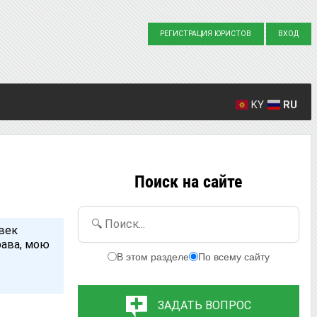
РЕГИСТРАЦИЯ ЮРИСТОВ
ВХОД
KY
RU
Создано вопросов: 23863
Написано ответов: 36916
Поиск на сайте
🔍 Поиск...
овек
рава, мою
В этом разделе
По всему сайту
ЗАДАТЬ ВОПРОС