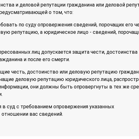
инства и деловой репутации гражданина или деловой репу
редусматривающей о том, что:
бовать по суду опровержения сведений, порочащих его че
вую репутацию, а юридическое лицо - сведений, порочащ
ресованных лиц допускается защита чести, достоинства 
ажданина и после его смерти.
ащие честь, достоинство или деловую репутацию граждани
очащие деловую репутацию юридического лица, распрост
информации, они должны быть опровергнуты в тех же ср
.
я в суд с требованием опровержения указанных
 отношении вас сведений.