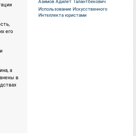
Азимов Адилет Талантбекович
тации
Использование Искусственного
Интеллекта юристами
сть,
их его
и
на, а
ранены в
едствах