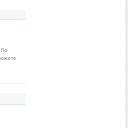
 По
 можете