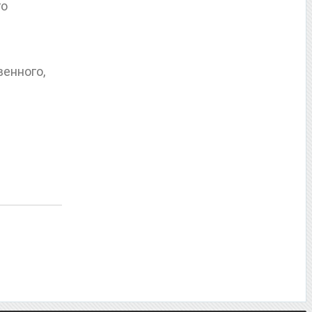
го
енного,