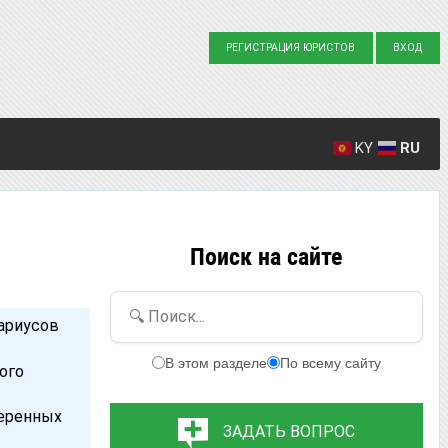
РЕГИСТРАЦИЯ ЮРИСТОВ
ВХОД
KY
RU
Создано вопросов: 23863
Написано ответов: 36916
Поиск на сайте
🔍 Поиск...
ариусов
В этом разделе
По всему сайту
ого
веренных
ЗАДАТЬ ВОПРОС