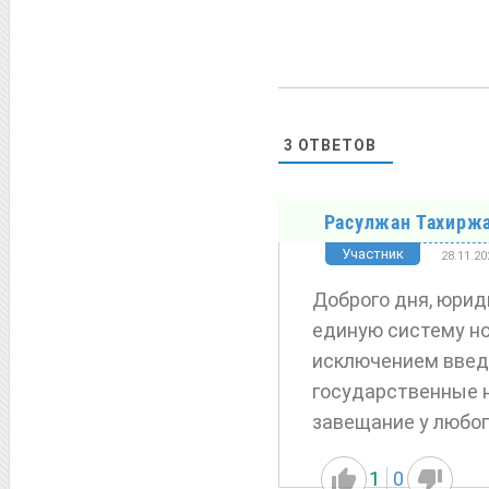
3
ОТВЕТОВ
Расулжан Тахирж
Участник
28.11.20
Доброго дня, юрид
единую систему но
исключением введ
государственные н
завещание у любог
1
0