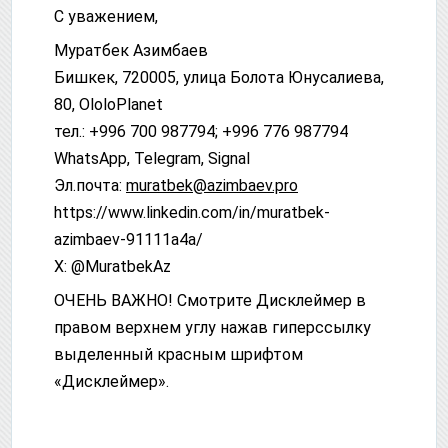
С уважением,
Муратбек Азимбаев
Бишкек, 720005, улица Болота Юнусалиева,
80, OloloPlanet
тел.: +996 700 987794; +996 776 987794
WhatsApp, Telegram, Signal
Эл.почта:
muratbek@azimbaev.pro
httрs://www.linkedin.com/in/muratbek-
azimbaev-91111a4a/
X: @MuratbekAz
ОЧЕНЬ ВАЖНО! Смотрите Дисклеймер в
правом верхнем углу нажав гиперссылку
выделенный красным шрифтом
«Дисклеймер».