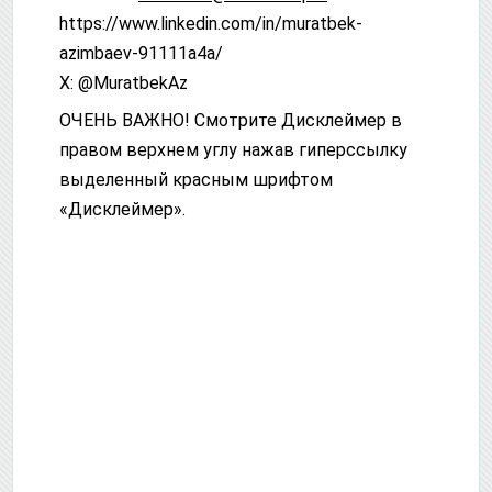
httрs://www.linkedin.com/in/muratbek-
azimbaev-91111a4a/
X: @MuratbekAz
ОЧЕНЬ ВАЖНО! Смотрите Дисклеймер в
правом верхнем углу нажав гиперссылку
выделенный красным шрифтом
«Дисклеймер».