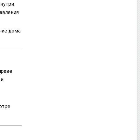
внутри
равления
ние дома
праве
ти
отре