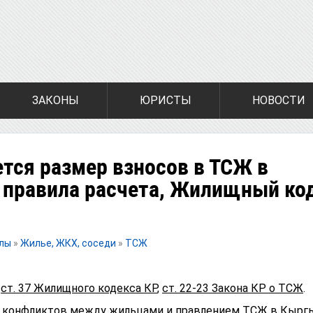
ЗАКОНЫ
ЮРИСТЫ
НОВОСТИ
тся размер взносов в ТСЖ в
 правила расчета, Жилищный код
алы
»
Жилье, ЖКХ, соседи
»
ТСЖ
ст. 37 Жилищного кодекса КР
,
ст. 22-23 Закона КР о ТСЖ
.
х конфликтов между жильцами и правлением ТСЖ в Кырг