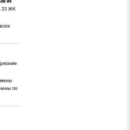
ым их
. 23 ЖК
 всех
ержание
амены
ичены по