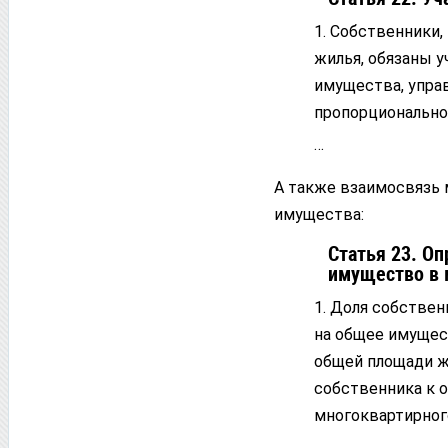
1. Собственники
жилья, обязаны 
имущества, упра
пропорционально
…
А также взаимосвязь
имущества:
Статья 23. О
имущество в 
1. Доля собстве
на общее имущес
общей площади ж
собственника к 
многоквартирног