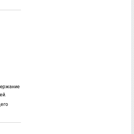
держание
ей.
щего