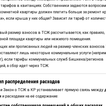
 тарифов в квитанциях. Собственники задаются вопросам
комнатной квартиры должен платить больше за ремонт к
», если крыша у них общая? Зависит ли тариф от количес
?
вый размер взносов в ТСЖ рассчитывается, как правило,
зной площади квартиры или нежилого помещения.
их или прописанных людей на размер членских взносов
оставляют лишь некоторые коммунальные услуги (наприм
т), если тарифы коммунальных служб Бишкека/регионов
ей, а сбор идет через ТСЖ.
п распределения расходов
и Закон о ТСЖ в КР устанавливает прямую связь между
и
и расходами на её содержание:
частие собственников помещений в общих расходах