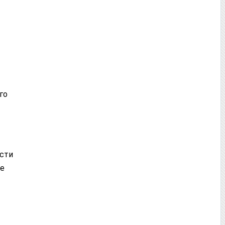
го
ости
ие