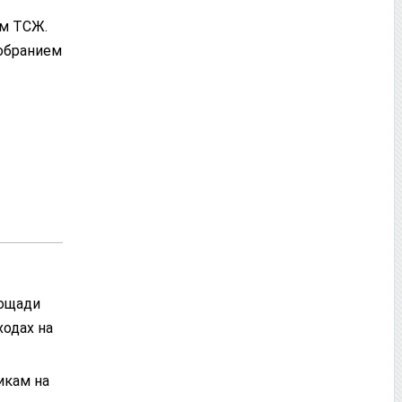
ем ТСЖ.
собранием
лощади
одах на
икам на