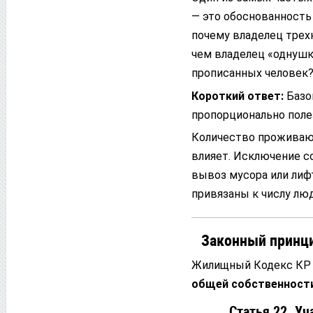
— это обоснованность
почему владелец трех
чем владелец «однушки
прописанных человек
Короткий ответ:
Базо
пропорционально поле
Количество проживающ
влияет. Исключение с
вывоз мусора или лиф
привязаны к числу люд
Законный принци
Жилищный Кодекс КР 
общей собственност
Статья 22. У