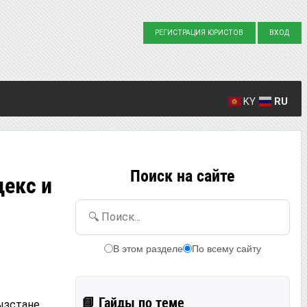
РЕГИСТРАЦИЯ ЮРИСТОВ
ВХОД
KY
RU
Создано вопросов: 23863
Написано ответов: 36916
Поиск на сайте
екс и
🔍 Поиск...
В этом разделе
По всему сайту
📘 Гайды по теме
ызстане