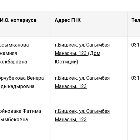
И.О. нотариуса
Адрес ГНК
Те
асымканова
г.Бишкек, ул. Сагымбая
031
жамиля
Манасчы, 123 (Дом
жекбаровна
Юстиции)
орчубекова Венера
г.Бишкек, ул. Сагымбая
031
бдыкадыровна
Манасчы, 123
ойновака Фатима
г.Бишкек, ул. Сагымбая
лымбековна
Манасчы, 123