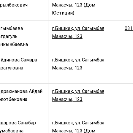
арылбекович
Манасчы, 123 (Дом
Юстиции)
агымбаева
г.Бишкек, ул. Сагымбая
031
гдагуль
Манасчы, 123
ачкынбаевна
ейдинова Самара
г.Бишкек, ул. Сагымбая
арагуловна
Манасчы, 123
бдрахманова Айдай
г.Бишкек, ул. Сагымбая
олотбековна
Манасчы, 123
йдарова Санабар
г.Бишкек, ул. Сагымбая
умабаевна
Манасчы, 123 (Дом