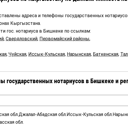
дставлены адреса и телефоны государственных нотариусо
онах Кыргызстана.
и гос. нотариуса в Бишкеке по ссылкам:
ий
,
Свердловский
,
Первомайский районы
,
кая
,
Чуйская
,
Иссык-Кульская
,
Нарынская
,
Баткенская
,
Тал
ы государственных нотариусов в Бишкеке и ре
йская обл.Джалал-Абадская обл.Иссык-Кульская обл.Нарын
асская обл.