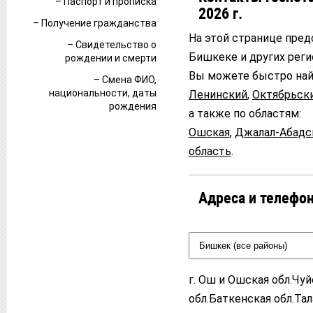
– Паспорт и прописка
2026 г.
– Получение гражданства
На этой странице пре
– Свидетельство о
Бишкеке и других реги
рождении и смерти
Вы можете быстро найт
– Смена ФИО,
национальности, даты
Ленинский
,
Октябрьск
рождения
а также по областям:
Ошская
,
Джалал-Абадс
область
.
Адреса и телефон
г. Ош и Ошская обл.Чу
обл.Баткенская обл.Тал