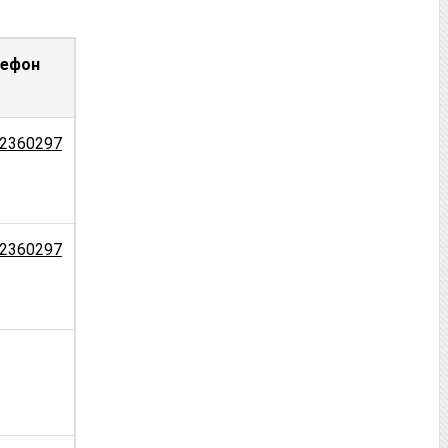
лефон
2360297
2360297