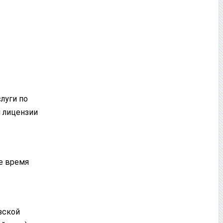
луги по
 лицензии
е время
зской