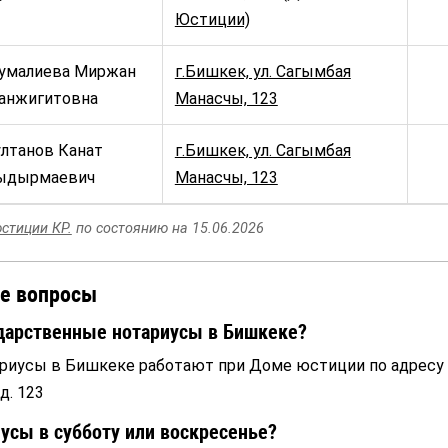
Юстиции)
умалиева Миржан
г.Бишкек, ул. Сагымбая
анжигитовна
Манасчы, 123
лтанов Канат
г.Бишкек, ул. Сагымбая
ыдырмаевич
Манасчы, 123
стиции КР.
по состоянию на 15.06.2026
е вопросы
ударственные нотариусы в Бишкеке?
риусы в Бишкеке работают при Доме юстиции по адресу 
д. 123
иусы в субботу или воскресенье?