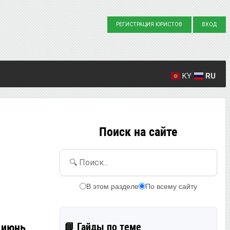
РЕГИСТРАЦИЯ ЮРИСТОВ
ВХОД
KY
RU
Создано вопросов: 23863
Написано ответов: 36916
Поиск на сайте
🔍 Поиск...
В этом разделе
По всему сайту
 июнь
📘 Гайды по теме