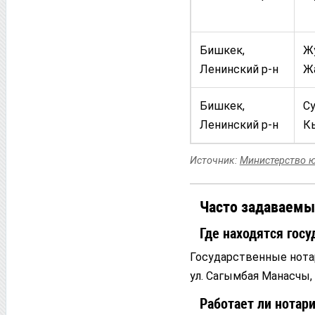
Бишкек,
Ж
Ленинский р-н
Ж
Бишкек,
Су
Ленинский р-н
К
Источник:
Министерство ю
Часто задаваемы
Где находятся гос
Государственные нота
ул. Сагымбая Манасчы, 
Работает ли нотар