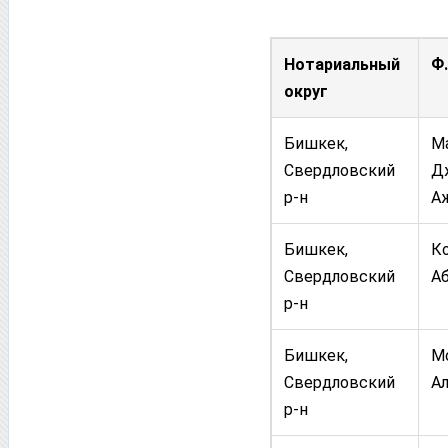
Нотариальный
Ф.
округ
Бишкек,
М
Свердловский
Д
р-н
А
Бишкек,
К
Свердловский
А
р-н
Бишкек,
М
Свердловский
А
р-н